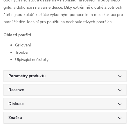
odolných nečistot a usazenin - například na roštech trouby nebo
grilu, a dokonce i na varné desce. Díky extrémně dlouhé životnosti
štětin jsou kulaté kartáče výkonným pomocníkem mezi kartáči pro
parní čističe. Ideální pro použití na nechoulostivých površích.
Oblasti použití
Grilování
Trouba
Ulpívající nečistoty
Parametry produktu
Recenze
Diskuse
Značka