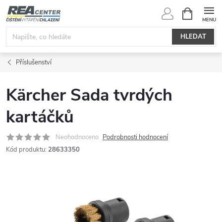
Přejít
NÁKUPNÍ
KOŠÍK
na
obsah
HLEDAT
Příslušenství
Kärcher Sada tvrdých
kartáčků
Neohodnoceno
Podrobnosti hodnocení
Kód produktu:
28633350