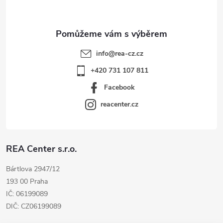
info
@
rea-cz.cz
+420 731 107 811
Facebook
reacenter.cz
REA Center s.r.o.
Bártlova 2947/12
193 00 Praha
IČ: 06199089
DIČ: CZ06199089