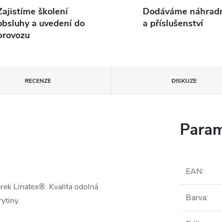
Zajistíme školení
Dodáváme náhradní
obsluhy a uvedení do
a příslušenství
provozu
RECENZE
DISKUZE
Param
EAN
:
ěrek Linatex®. Kvalita odolná
Barva
:
ytiny.