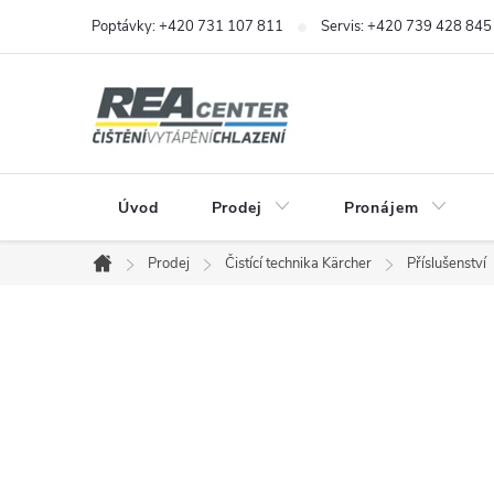
Přejít
Poptávky: +420 731 107 811
Servis: +420 739 428 845
na
obsah
Úvod
Prodej
Pronájem
Prodej
Čistící technika Kärcher
Příslušenství
Domů