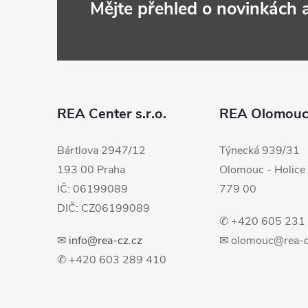
Z
Mějte přehled o novinkách
á
p
a
REA Center s.r.o.
REA Olomou
t
Bártlova 2947/12
Týnecká 939/31
193 00 Praha
Olomouc - Holice
í
IČ: 06199089
779 00
DIČ: CZ06199089
✆ +420 605 231
✉
info@rea-cz.cz
✉ olomouc@rea-c
✆ +420 603 289 410