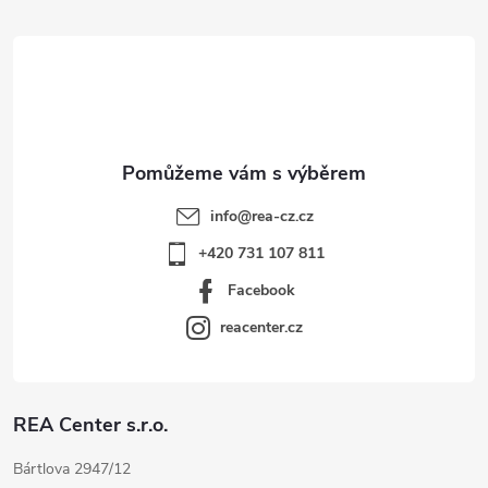
t
í
info
@
rea-cz.cz
+420 731 107 811
Facebook
reacenter.cz
REA Center s.r.o.
Bártlova 2947/12