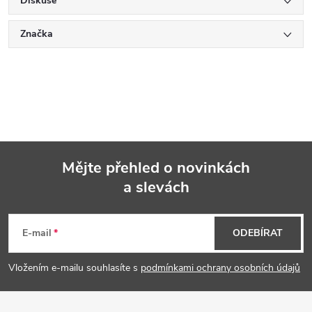
Diskuse
Značka
Mějte přehled o novinkách
a slevách
Z
á
E-mail
ODEBÍRAT
p
Vložením e-mailu souhlasíte s
podmínkami ochrany osobních údajů
a