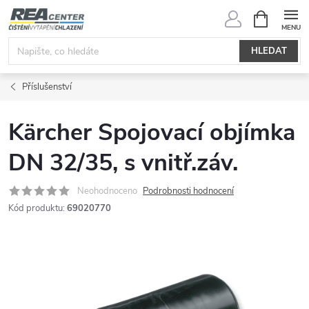
Přejít
NÁKUPNÍ
KOŠÍK
na
obsah
HLEDAT
Příslušenství
Kärcher Spojovací objímka
DN 32/35, s vnitř.záv.
Neohodnoceno
Podrobnosti hodnocení
Kód produktu:
69020770