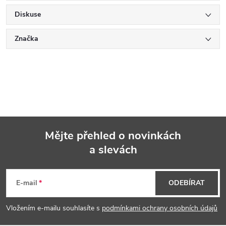
Diskuse
Značka
Mějte přehled o novinkách
a slevách
Z
á
E-mail
ODEBÍRAT
p
Vložením e-mailu souhlasíte s
podmínkami ochrany osobních údajů