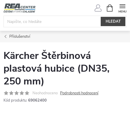
Přejít
NÁKUPNÍ
KOŠÍK
na
obsah
HLEDAT
Příslušenství
Kärcher Štěrbinová
plastová hubice (DN35,
250 mm)
Neohodnoceno
Podrobnosti hodnocení
Kód produktu:
69062400