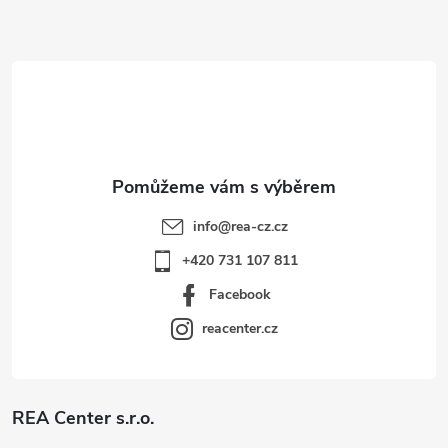
a
t
í
info
@
rea-cz.cz
+420 731 107 811
Facebook
reacenter.cz
REA Center s.r.o.