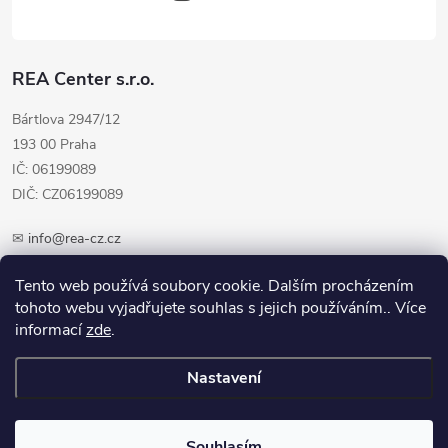
REA Center s.r.o.
Bártlova 2947/12
193 00 Praha
IČ: 06199089
DIČ: CZ06199089
✉
info@rea-cz.cz
✆ +420 603 289 410
Tento web používá soubory cookie. Dalším procházením
tohoto webu vyjadřujete souhlas s jejich používáním.. Více
informací
zde
.
Nastavení
Copyright 2026
REA-CZ.cz
. Všechna práva vyhrazena.
Upravit nastavení
cookies
Souhlasím