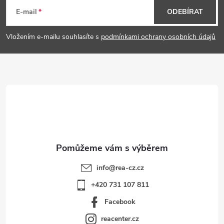
á
E-mail
ODEBÍRAT
p
Vložením e-mailu souhlasíte s
podmínkami ochrany osobních údajů
a
t
í
info
@
rea-cz.cz
+420 731 107 811
Facebook
reacenter.cz