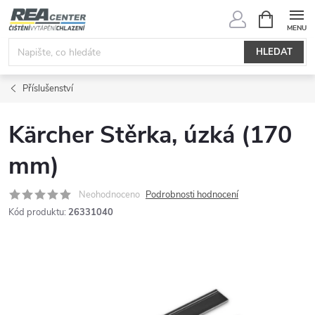
Přejít
NÁKUPNÍ
KOŠÍK
na
obsah
HLEDAT
Příslušenství
Kärcher Stěrka, úzká (170
mm)
Neohodnoceno
Podrobnosti hodnocení
Kód produktu:
26331040