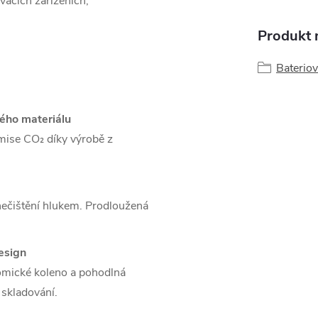
ovacích zařízeních,
Produkt n
Baterio
ného materiálu
mise CO₂ díky výrobě z
nečištění hlukem.
Prodloužená
esign
mické koleno a pohodlná
 skladování.