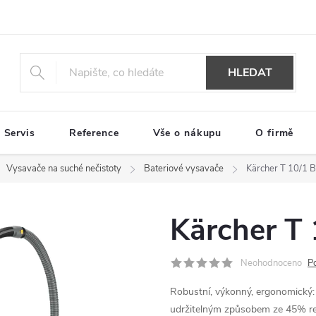
HLEDAT
Servis
Reference
Vše o nákupu
O firmě
Vysavače na suché nečistoty
Bateriové vysavače
Kärcher T 10/1 
Kärcher T
Neohodnoceno
P
Robustní, výkonný, ergonomický: 
udržitelným způsobem ze 45% re