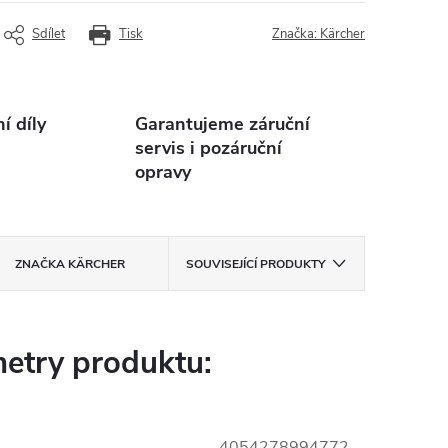
Sdílet
Tisk
Značka:
Kärcher
 díly
Garantujeme záruční
servis i pozáruční
opravy
ZNAČKA
KÄRCHER
SOUVISEJÍCÍ PRODUKTY
etry produktu:
4054278994772