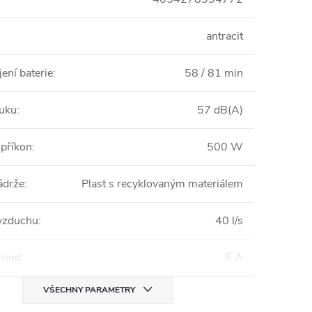
antracit
ení baterie
:
58 / 81 min
luku
:
57 dB(A)
 příkon
:
500 W
ádrže
:
Plast s recyklovaným materiálem
vzduchu
:
40 l/s
proud
:
6 A
VŠECHNY PARAMETRY