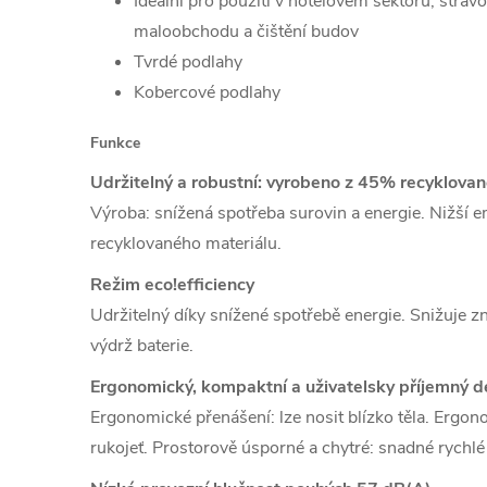
Ideální pro použití v hotelovém sektoru, strav
maloobchodu a čištění budov
Tvrdé podlahy
Kobercové podlahy
Funkce
Udržitelný a robustní: vyrobeno z 45% recyklova
Výroba: snížená spotřeba surovin a energie.
Nižší e
recyklovaného materiálu.
Režim eco!efficiency
Udržitelný díky snížené spotřebě energie.
Snižuje z
výdrž baterie.
Ergonomický, kompaktní a uživatelsky příjemný d
Ergonomické přenášení: lze nosit blízko těla.
Ergono
rukojeť.
Prostorově úsporné a chytré: snadné rychlé