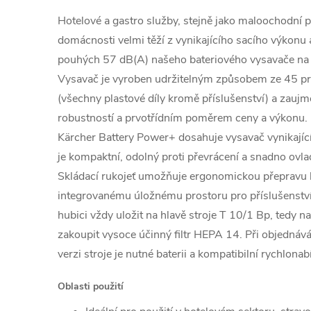
Hotelové a gastro služby, stejně jako maloochodní pr
domácnosti velmi těží z vynikajícího sacího výkonu
pouhých 57 dB(A) našeho bateriového vysavače na 
Vysavač je vyroben udržitelným způsobem ze 45 pr
(všechny plastové díly kromě příslušenství) a zaujme 
robustností a prvotřídním poměrem ceny a výkonu.
Kärcher Battery Power+ dosahuje vysavač vynikající
je kompaktní, odolný proti převrácení a snadno ovlad
Skládací rukojeť umožňuje ergonomickou přepravu bl
integrovanému úložnému prostoru pro příslušenstv
hubici vždy uložit na hlavě stroje T 10/1 Bp, tedy na
zakoupit vysoce účinný filtr HEPA 14. Při objednává
verzi stroje je nutné baterii a kompatibilní rychlon
Oblasti použití