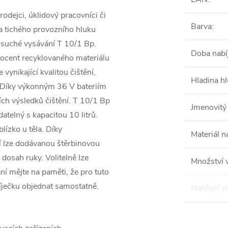
odejci, úklidový pracovníci či
Barva
:
 a tichého provozního hluku
suché vysávání T 10/1 Bp.
Doba nabíj
ocent recyklovaného materiálu
vynikající kvalitou čištění,
Hladina h
 Díky výkonným 36 V bateriím
ch výsledků čištění. T 10/1 Bp
Jmenovitý
atelný s kapacitou 10 litrů.
ízko u těla. Díky
Materiál n
í lze dodávanou štěrbinovou
 dosah ruky. Volitelně lze
Množství 
ní mějte na paměti, že pro tuto
abíječku objednat samostatně.
Nabíjecí 