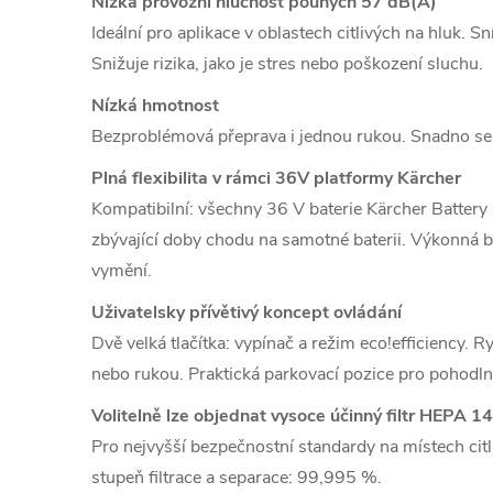
Nízká provozní hlučnost pouhých 57 dB(A)
Ideální pro aplikace v oblastech citlivých na hluk.
Sní
Snižuje rizika, jako je stres nebo poškození sluchu.
Nízká hmotnost
Bezproblémová přeprava i jednou rukou.
Snadno se 
Plná flexibilita v rámci 36V platformy Kärcher
Kompatibilní: všechny 36 V baterie Kärcher Batter
zbývající doby chodu na samotné baterii.
Výkonná ba
vymění.
Uživatelsky přívětivý koncept ovládání
Dvě velká tlačítka: vypínač a režim eco!efficiency.
Ry
nebo rukou.
Praktická parkovací pozice pro pohodln
Volitelně lze objednat vysoce účinný filtr HEPA 14
Pro nejvyšší bezpečnostní standardy na místech citl
stupeň filtrace a separace: 99,995 %.