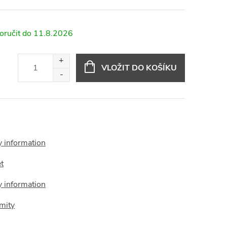
11.8.2026
VLOŽIT DO KOŠÍKU
y information
t
y information
mity