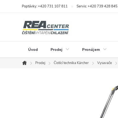
Přejít
Poptávky: +420 731 107 811
Servis: +420 739 428 845
na
obsah
Úvod
Prodej
Pronájem
Prodej
Čistící technika Kärcher
Vysavače
Domů