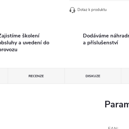
Dotaz k produktu
Zajistíme školení
Dodáváme náhradní
obsluhy a uvedení do
a příslušenství
provozu
RECENZE
DISKUZE
Param
EAN
: