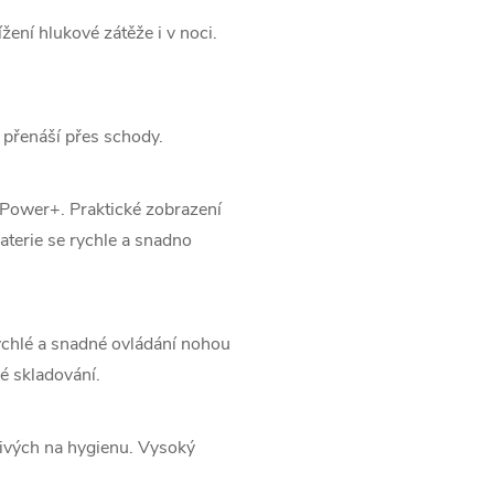
žení hlukové zátěže i v noci.
přenáší přes schody.
y Power+.
Praktické zobrazení
terie se rychle a snadno
chlé a snadné ovládání nohou
é skladování.
ivých na hygienu.
Vysoký