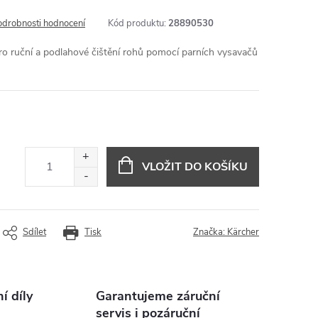
odrobnosti hodnocení
Kód produktu:
28890530
pro ruční a podlahové čištění rohů pomocí parních vysavačů
VLOŽIT DO KOŠÍKU
Sdílet
Tisk
Značka:
Kärcher
 díly
Garantujeme záruční
servis i pozáruční