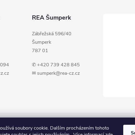
c
REA Šumperk
Zábřežská 596/40
Šumperk
787 01
 094
✆ +420 739 428 845
z.cz
✉ sumperk@rea-cz.cz
oužívá soubory cookie. Dalším procházením tohoto
S
jete souhlas s jejich používáním.. Více informací
zde
.