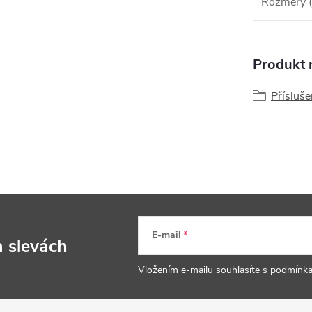
Rozměry (
Produkt n
Přísluše
E-mail
a slevách
Vložením e-mailu souhlasíte s
podmínka