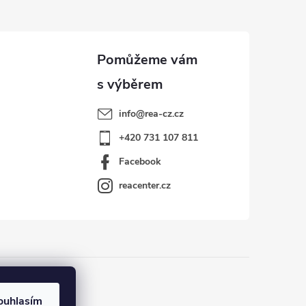
info
@
rea-cz.cz
+420 731 107 811
Facebook
reacenter.cz
ouhlasím