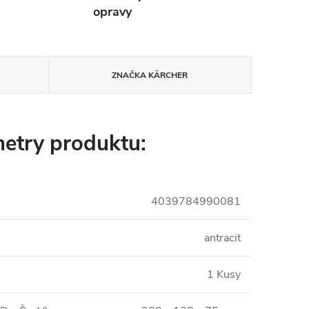
opravy
ZNAČKA
KÄRCHER
etry produktu:
4039784990081
antracit
1 Kusy