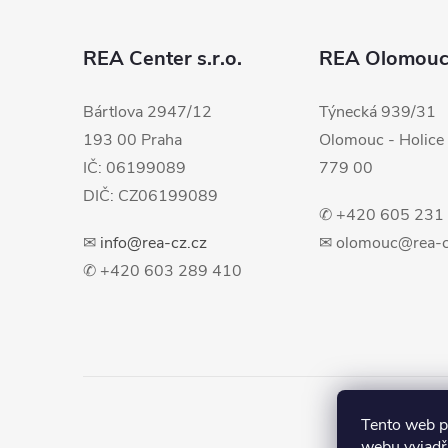
p
a
REA Center s.r.o.
REA Olomou
t
Bártlova 2947/12
Týnecká 939/31
193 00 Praha
Olomouc - Holice
í
IČ: 06199089
779 00
DIČ: CZ06199089
✆ +420 605 231
✉
info@rea-cz.cz
✉ olomouc@rea-c
✆ +420 603 289 410
Tento web p
webu vyjadřu