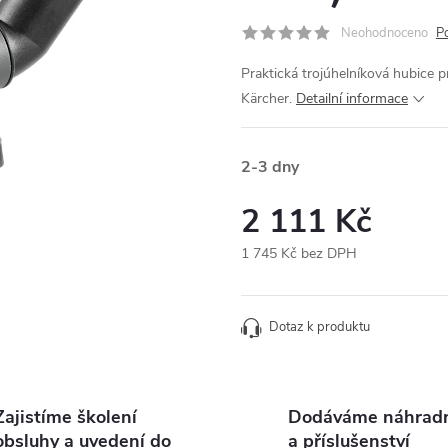
Neohodnoceno
P
Praktická trojúhelníková hubice 
Kärcher.
Detailní informace
2-3 dny
2 111 Kč
1 745 Kč bez DPH
Měrná
cena:
Dotaz k produktu
Zajistíme školení
Dodáváme náhradní
obsluhy a uvedení do
a příslušenství