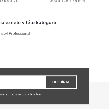
D x Š x V)
:
300 x 128 x 75 mm
aleznete v této kategorii
nství Professional
ODEBÍRAT
mi ochrany osobních údajů