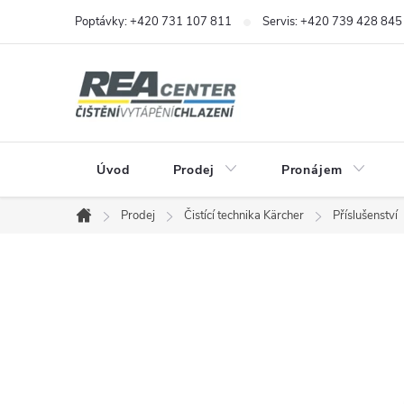
Přejít
Poptávky: +420 731 107 811
Servis: +420 739 428 845
na
obsah
Úvod
Prodej
Pronájem
Prodej
Čistící technika Kärcher
Příslušenství
Domů