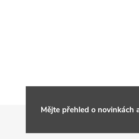
Z
Mějte přehled o novinkách
á