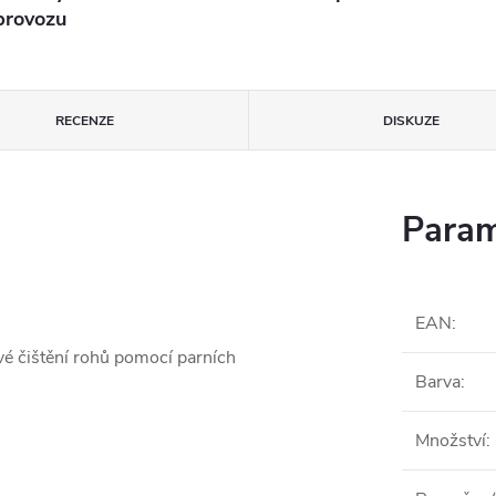
provozu
RECENZE
DISKUZE
Param
EAN
:
vé čištění rohů pomocí parních
Barva
:
Množství
: