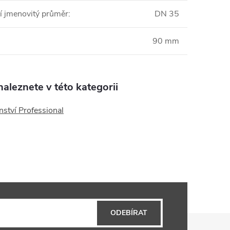
í jmenovitý průměr
:
DN 35
90 mm
aleznete v této kategorii
nství Professional
ODEBÍRAT