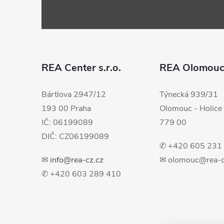
á
p
a
REA Center s.r.o.
REA Olomou
t
Bártlova 2947/12
Týnecká 939/31
193 00 Praha
Olomouc - Holice
í
IČ: 06199089
779 00
DIČ: CZ06199089
✆ +420 605 231
✉
info@rea-cz.cz
✉ olomouc@rea-c
✆ +420 603 289 410