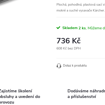
Plochá, pohodlná, plastová sací 
mokré a suché vysavače Kärcher. 
Skladem
2 ks
736 Kč
608 Kč bez DPH
Měrná
cena:
Dotaz k produktu
Zajistíme školení
Dodáváme náhradní
obsluhy a uvedení do
a příslušenství
provozu