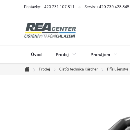
Přejít
Poptávky: +420 731 107 811
Servis: +420 739 428 845
na
obsah
Úvod
Prodej
Pronájem
Prodej
Čistící technika Kärcher
Příslušenství
Domů