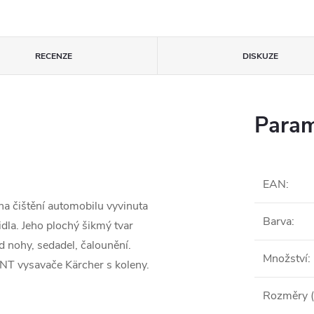
RECENZE
DISKUZE
Param
EAN
:
na čištění automobilu vyvinuta
Barva
:
idla. Jeho plochý šikmý tvar
 nohy, sedadel, čalounění.
Množství
:
NT vysavače Kärcher s koleny.
Rozměry (