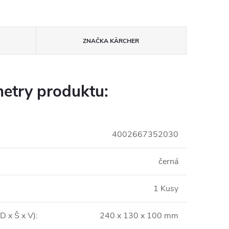
ZNAČKA
KÄRCHER
etry produktu:
4002667352030
černá
1 Kusy
D x Š x V)
:
240 x 130 x 100 mm