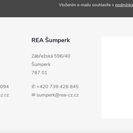
Vložením e-mailu souhlasíte s
podmínka
c
REA Šumperk
Zábřežská 596/40
Šumperk
787 01
 094
✆ +420 739 428 845
z.cz
✉ sumperk@rea-cz.cz