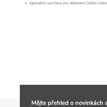
Speciálně navrženo pro důkladné čištění interi
Z
Mějte přehled o novinkách