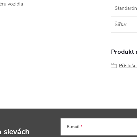
éru vozidla
Standardn
Šířka
:
Produkt n
Přísluše
E-mail
a slevách