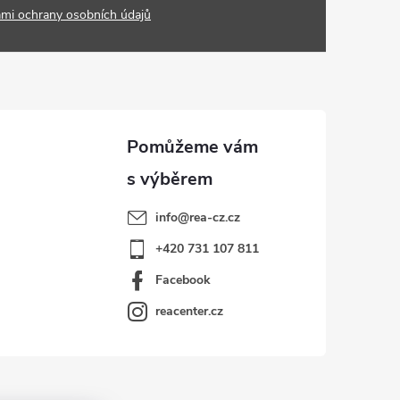
mi ochrany osobních údajů
info
@
rea-cz.cz
+420 731 107 811
Facebook
reacenter.cz