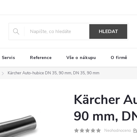
HLEDAT
Servis
Reference
Vše o nákupu
O firmě
Kärcher Auto-hubice DN 35, 90 mm, DN 35, 90 mm
Kärcher A
90 mm, DN
Neohodnoceno
P