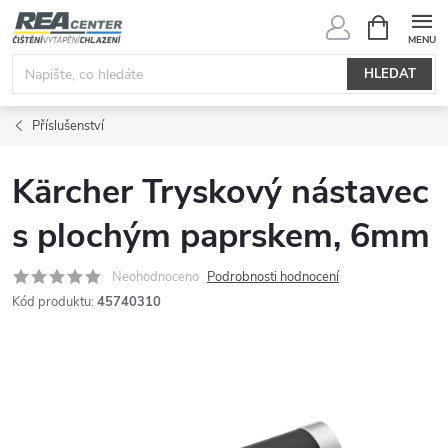
Přejít
NÁKUPNÍ
KOŠÍK
na
obsah
HLEDAT
Příslušenství
Kärcher Tryskový nástavec
s plochým paprskem, 6mm
Neohodnoceno
Podrobnosti hodnocení
Kód produktu:
45740310