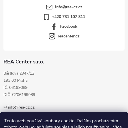
info
@
rea-cz.cz
+420 731 107 811
Facebook
reacenter.cz
REA Center s.r.o.
Bártlova 2947/12
193 00 Praha
IČ: 06199089
DIČ: CZ06199089
✉
info@rea-cz.cz
✆ +420 603 289 410
Tento web používá soubory cookie. Dalším procházením
tohoto webu vyjadřujete souhlas s jejich používáním.. Více