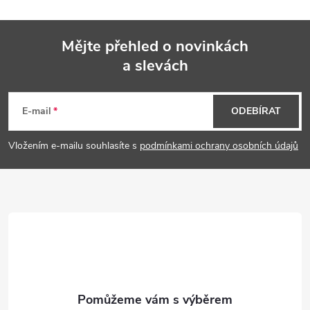
Mějte přehled o novinkách
a slevách
Z
á
E-mail
ODEBÍRAT
p
Vložením e-mailu souhlasíte s
podmínkami ochrany osobních údajů
a
t
í