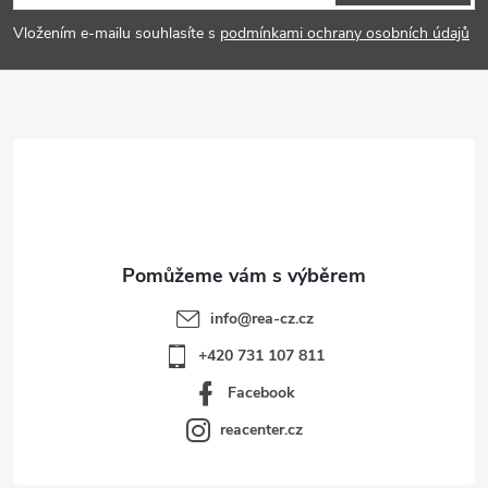
p
Vložením e-mailu souhlasíte s
podmínkami ochrany osobních údajů
a
t
í
info
@
rea-cz.cz
+420 731 107 811
Facebook
reacenter.cz