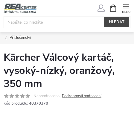
Přejít
NÁKUPNÍ
KOŠÍK
na
obsah
HLEDAT
Příslušenství
Kärcher Válcový kartáč,
vysoký-nízký, oranžový,
350 mm
Neohodnoceno
Podrobnosti hodnocení
Kód produktu:
40370370