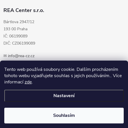
REA Center s.r.o.
Bártlova 2947/12
193 00 Praha
IČ: 06199089
DIČ: CZ06199089
✉
info@rea-cz.cz
✆ +420 603 289 410
Tento web používá soubory cookie. Dalším procházením
tohoto webu vyjadřujete souhlas s jejich používáním.. Více
informací
zde
.
Nastavení
Copyright 2026
REA-CZ.cz
. Všechna práva vyhrazena.
Upravit nastavení
cookies
Souhlasím
Vytvořil Shoptet