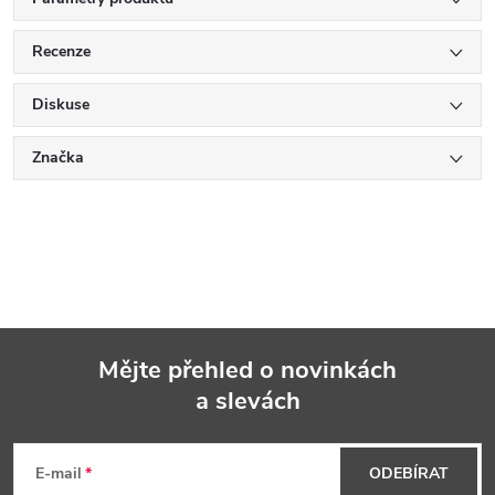
Recenze
Diskuse
Značka
Mějte přehled o novinkách
a slevách
Z
á
E-mail
ODEBÍRAT