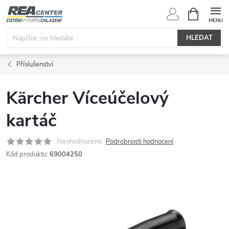
Přejít
NÁKUPNÍ
KOŠÍK
na
obsah
HLEDAT
Příslušenství
Kärcher Víceúčelový
kartáč
Neohodnoceno
Podrobnosti hodnocení
Kód produktu:
69004250