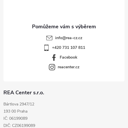
í
info
@
rea-cz.cz
+420 731 107 811
Facebook
reacenter.cz
REA Center s.r.o.
Bártlova 2947/12
193 00 Praha
IČ: 06199089
DIČ: CZ06199089