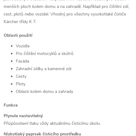
menších ploch kolem domu a na zahradě. Například pro čištění zdí,
cest, plotů nebo vozidel. Vhodný pro všechny vysokotlaké čističe
Kärcher třídy K 7.
Oblasti použití
Vozidla
Pro čištění motocyklů a skútrů
Fasáda
Zahradní zíďky a kamenné zdi
Cesty
Ploty
Oblasti kolem domu a zahrady
Funkce
Plynule nastavitelný
Přizpůsobení tlaku vždy aktuálnímu čisticímu úkolu.
Nízkotlaký paprsek čisticího prostředku