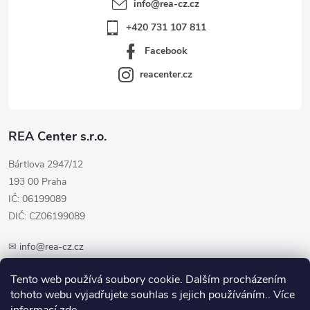
info
@
rea-cz.cz
+420 731 107 811
Facebook
reacenter.cz
REA Center s.r.o.
Bártlova 2947/12
193 00 Praha
IČ: 06199089
DIČ: CZ06199089
✉
info@rea-cz.cz
✆ +420 603 289 410
Tento web používá soubory cookie. Dalším procházením
tohoto webu vyjadřujete souhlas s jejich používáním.. Více