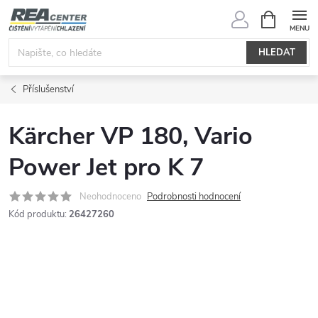
Přejít
NÁKUPNÍ
KOŠÍK
na
obsah
HLEDAT
Příslušenství
Kärcher VP 180, Vario
Power Jet pro K 7
Neohodnoceno
Podrobnosti hodnocení
Kód produktu:
26427260