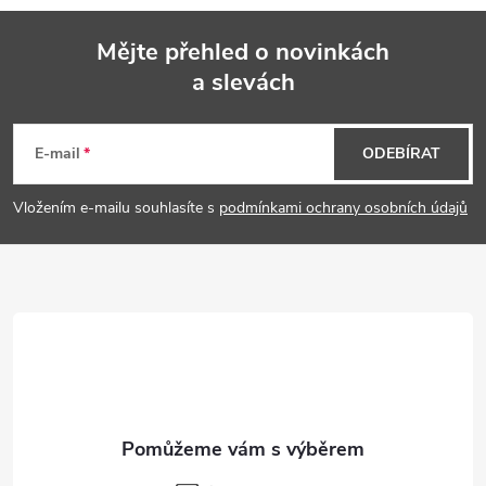
Mějte přehled o novinkách
a slevách
Z
á
E-mail
ODEBÍRAT
p
Vložením e-mailu souhlasíte s
podmínkami ochrany osobních údajů
a
t
í