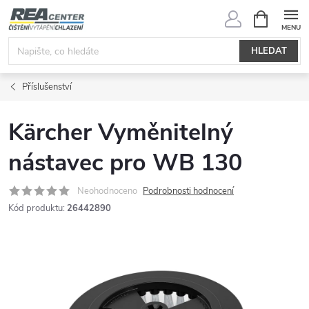
Přejít
NÁKUPNÍ
KOŠÍK
na
obsah
HLEDAT
Příslušenství
Kärcher Vyměnitelný
nástavec pro WB 130
Neohodnoceno
Podrobnosti hodnocení
Kód produktu:
26442890