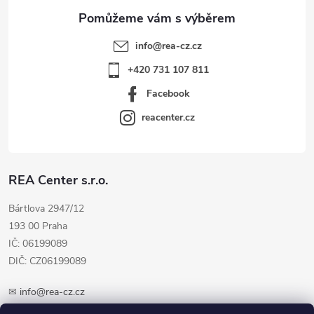
info
@
rea-cz.cz
+420 731 107 811
Facebook
reacenter.cz
REA Center s.r.o.
Bártlova 2947/12
193 00 Praha
IČ: 06199089
DIČ: CZ06199089
✉
info@rea-cz.cz
✆ +420 603 289 410