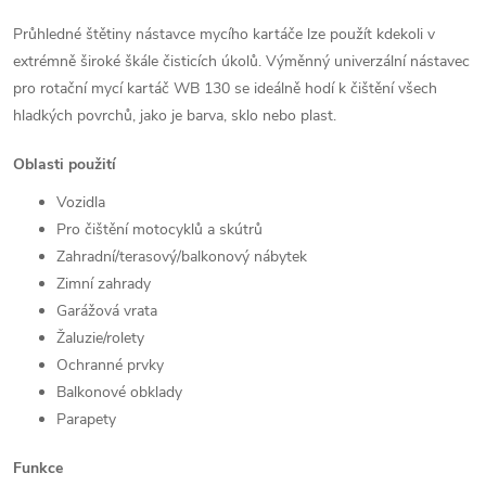
Průhledné štětiny nástavce mycího kartáče lze použít kdekoli v
extrémně široké škále čisticích úkolů. Výměnný univerzální nástavec
pro rotační mycí kartáč WB 130 se ideálně hodí k čištění všech
hladkých povrchů, jako je barva, sklo nebo plast.
Oblasti použití
Vozidla
Pro čištění motocyklů a skútrů
Zahradní/terasový/balkonový nábytek
Zimní zahrady
Garážová vrata
Žaluzie/rolety
Ochranné prvky
Balkonové obklady
Parapety
Funkce