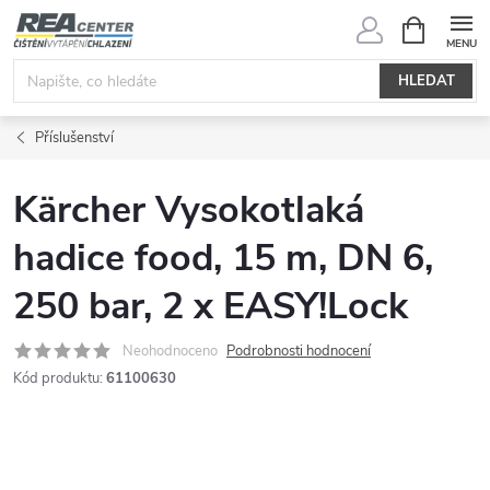
Přejít
NÁKUPNÍ
KOŠÍK
na
obsah
HLEDAT
Příslušenství
Kärcher Vysokotlaká
hadice food, 15 m, DN 6,
250 bar, 2 x EASY!Lock
Neohodnoceno
Podrobnosti hodnocení
Kód produktu:
61100630