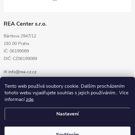
REA Center s.r.o.
Bártlova 2947/12
193 00 Praha
IČ: 06199089
DIČ: CZ06199089
✉
info@rea-cz.cz
✆ +420 603 289 410
Tento web používá soubory cookie. Dalším procházením
tohoto webu vyjadřujete souhlas s jejich používáním.. Více
informací
zde
.
Nastavení
Copyright 2026
REA-CZ.cz
. Všechna práva vyhrazena.
Upravit nastavení
cookies
Souhlasím