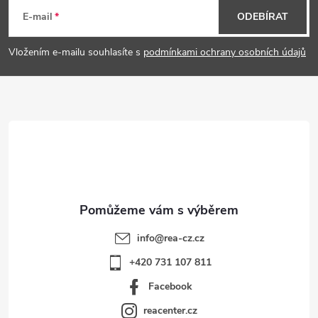
á
E-mail
ODEBÍRAT
p
Vložením e-mailu souhlasíte s
podmínkami ochrany osobních údajů
a
t
í
info
@
rea-cz.cz
+420 731 107 811
Facebook
reacenter.cz