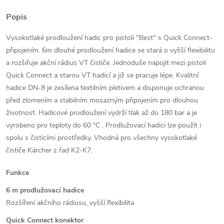
Popis
Vysokotlaké prodloužení hadic pro pistoli "Best" s Quick Connect-
připojením. 6m dlouhé prodloužení hadice se stará o vyšší flexibilitu
a rozšiřuje akční rádius VT čističe. Jednoduše napojit mezi pistoli
Quick Connect a starou VT hadicí a již se pracuje lépe. Kvalitní
hadice DN-8 je zesílena textilním pletivem a disponuje ochranou
před zlomením a stabilním mosazným připojením pro dlouhou
životnost. Hadicové prodloužení vydrží tlak až do 180 bar a je
vyrobeno pro teploty do 60 °C . Prodlužovací hadici lze použít i
spolu s čisticími prostředky. Vhodná pro všechny vysokotlaké
čističe Kärcher z řad K2-K7.
Funkce
6 m prodlužovací hadice
Rozšíření akčního rádiusu, vyšší flexibilita
Quick Connect konektor