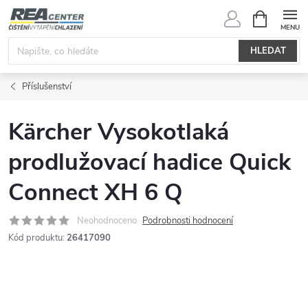
Přejít
NÁKUPNÍ
KOŠÍK
na
obsah
HLEDAT
Příslušenství
Kärcher Vysokotlaká
prodlužovací hadice Quick
Connect XH 6 Q
Neohodnoceno
Podrobnosti hodnocení
Kód produktu:
26417090