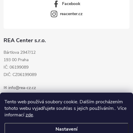
Facebook
reacenter.cz
REA Center s.r.o.
Bártlova 2947/12
193 00 Praha
IČ: 06199089
DIČ: CZ06199089
✉
info@rea-cz.cz
✆ +420 603 289 410
Tento web používá soubory cookie. Dalším procházením
tohoto webu vyjadřujete souhlas s jejich používáním.. Více
informací
zde
.
Nastavení