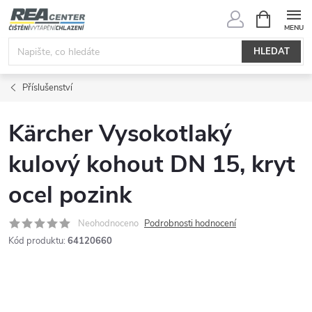
Přejít
NÁKUPNÍ
KOŠÍK
na
obsah
HLEDAT
Příslušenství
Kärcher Vysokotlaký
kulový kohout DN 15, kryt
ocel pozink
Neohodnoceno
Podrobnosti hodnocení
Kód produktu:
64120660