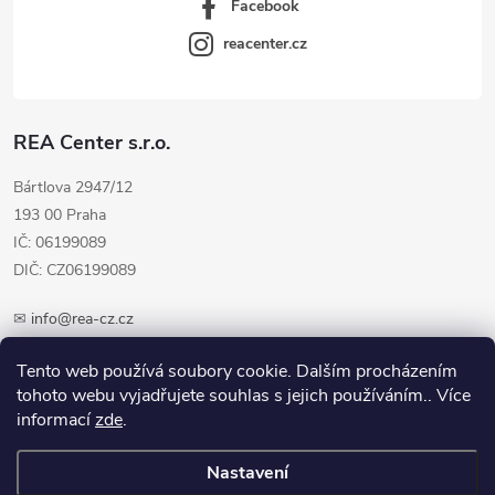
Facebook
reacenter.cz
REA Center s.r.o.
Bártlova 2947/12
193 00 Praha
IČ: 06199089
DIČ: CZ06199089
✉
info@rea-cz.cz
✆ +420 603 289 410
Tento web používá soubory cookie. Dalším procházením
tohoto webu vyjadřujete souhlas s jejich používáním.. Více
informací
zde
.
Nastavení