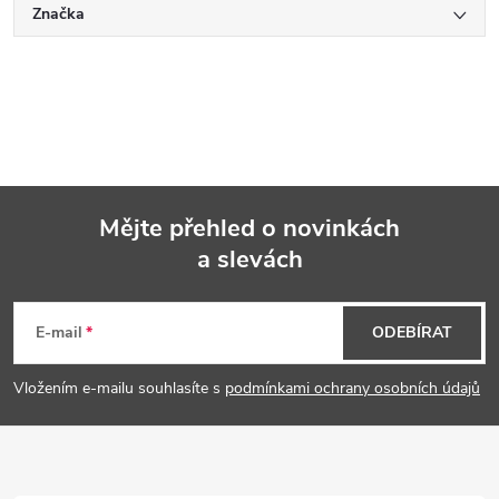
Značka
Mějte přehled o novinkách
a slevách
Z
á
E-mail
ODEBÍRAT
p
Vložením e-mailu souhlasíte s
podmínkami ochrany osobních údajů
a