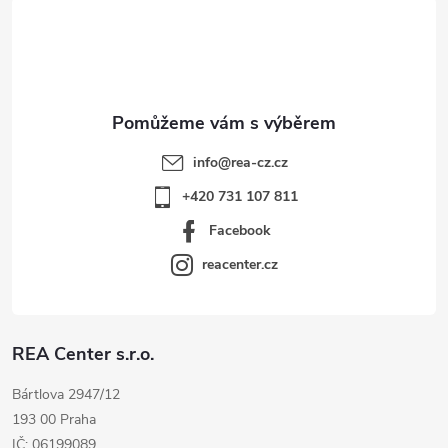
t
í
info
@
rea-cz.cz
+420 731 107 811
Facebook
reacenter.cz
REA Center s.r.o.
Bártlova 2947/12
193 00 Praha
IČ: 06199089