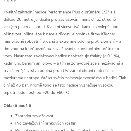
Kvalitní zahradní hadice Performance Plus o průměru 1/2" a s
délkou 20 metrů je ideální pro zavlažování menších až středně
velkých ploch a zahrad. Kvalitní vícevrstvá tkanina s vylepšenou
přilnavostí přilne lépe k ruce a díky ní je novinka firmy Kärcher
mimořádně robustní, pružná a extrémně odolná proti zlomení – a
tím vhodná k průběžnému zavlažování s konstantním průtokem
vody. Navíc tato zavlažovací hadice neobsahuje ftaláty (< 0,1 %),
kadmium, barium ani olovo – a tím je zdravotně zcela nezávadná a
trvalá. Vnější vrstva odolná proti UV záření chrání materiál, a
mezivrstva nepropouštějící světlo zamezuje tvorbě řas v hadici. Tlak
činí až 45 bar. Kromě toho se tato hadice vyznačuje vysokou
teplotní odolností od −20 do +60 °C.
Oblasti použití
Zahradní zavlažování
Pro zavlažování hrnkových rostlin
Pro zalévání okrasných rostlin (malé plochy, jednotlivě,