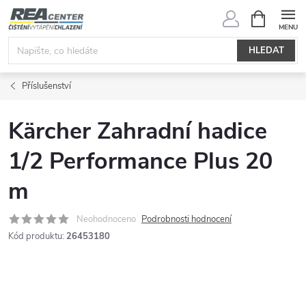
Přejít
NÁKUPNÍ
KOŠÍK
na
obsah
HLEDAT
Příslušenství
Kärcher Zahradní hadice
1/2 Performance Plus 20
m
Neohodnoceno
Podrobnosti hodnocení
Kód produktu:
26453180