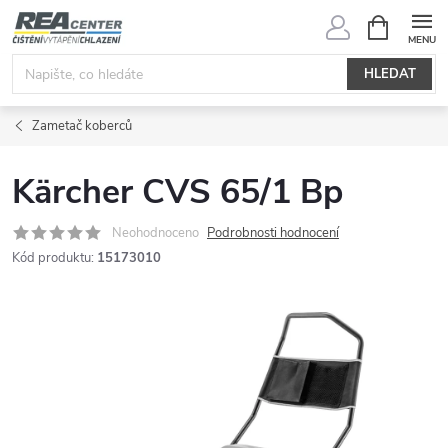
Přejít
NÁKUPNÍ
KOŠÍK
na
obsah
HLEDAT
Zametač koberců
Kärcher CVS 65/1 Bp
Neohodnoceno
Podrobnosti hodnocení
Kód produktu:
15173010