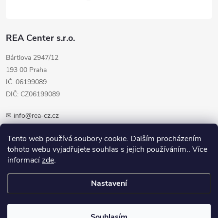
REA Center s.r.o.
Bártlova 2947/12
193 00 Praha
IČ: 06199089
DIČ: CZ06199089
✉
info@rea-cz.cz
✆ +420 603 289 410
Tento web používá soubory cookie. Dalším procházením
tohoto webu vyjadřujete souhlas s jejich používáním.. Více
informací
zde
.
Nastavení
Copyright 2026
REA-CZ.cz
. Všechna práva vyhrazena.
Upravit nastavení
cookies
Souhlasím