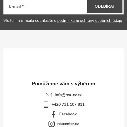
á
E-mail
ODEBÍRAT
p
Vložením e-mailu souhlasíte s
podmínkami ochrany osobních údajů
a
t
í
info
@
rea-cz.cz
+420 731 107 811
Facebook
reacenter.cz