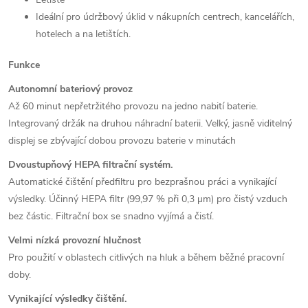
Ideální pro údržbový úklid v nákupních centrech, kancelářích,
hotelech a na letištích.
Funkce
Autonomní bateriový provoz
Až 60 minut nepřetržitého provozu na jedno nabití baterie.
Integrovaný držák na druhou náhradní baterii.
Velký, jasně viditelný
displej se zbývající dobou provozu baterie v minutách
Dvoustupňový HEPA filtrační systém.
Automatické čištění předfiltru pro bezprašnou práci a vynikající
výsledky.
Účinný HEPA filtr (99,97 % při 0,3 µm) pro čistý vzduch
bez částic.
Filtrační box se snadno vyjímá a čistí.
Velmi nízká provozní hlučnost
Pro použití v oblastech citlivých na hluk a během běžné pracovní
doby.
Vynikající výsledky čištění.