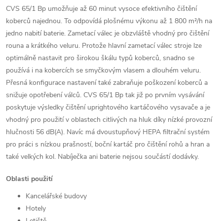
CVS 65/1 Bp umožňuje až 60 minut vysoce efektivního čištění
koberců najednou. To odpovídá plošnému výkonu až 1 800 m²/h na
jedno nabití baterie. Zametací válec je obzvláště vhodný pro čištění
rouna a krátkého veluru. Protože hlavní zametací válec stroje lze
optimálně nastavit pro širokou škálu typů koberců, snadno se
používá i na kobercích se smyčkovým vlasem a dlouhém veluru.
Přesná konfigurace nastavení také zabraňuje poškození koberců a
snižuje opotřebení válců. CVS 65/1 Bp tak již po prvním vysávání
poskytuje výsledky čištění uprightového kartáčového vysavače a je
vhodný pro použití v oblastech citlivých na hluk díky nízké provozní
hlučnosti 56 dB(A). Navíc má dvoustupňový HEPA filtrační systém
pro práci s nízkou prašností, boční kartáč pro čištění rohů a hran a
také velkých kol. Nabíječka ani baterie nejsou součástí dodávky.
Oblasti použití
Kancelářské budovy
Hotely
Letiště