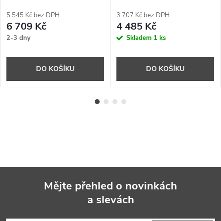
5 545 Kč bez DPH
3 707 Kč bez DPH
6 709 Kč
4 485 Kč
2-3 dny
Skladem
1 ks
DO KOŠÍKU
DO KOŠÍKU
Mějte přehled o novinkách
a slevách
Z