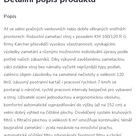
Popis
Ať ve velmi prašných venkovních nebo dobře větraných vnitřních
prostorech: Robustní zametací stroj s posedem KM 100/120 R G
firmy Kärcher přesvědčí vysokou všestranností, vynikajícími
výsledky zametání a různými možnostmi individuální úpravy podle
potřeb našich zákazníků. Díky výkyvně zavěšenému zametacímu
válci zvládne stroj bez námahy vyčistit nejrůznější typy podlah,
zatímco objem zásobníku na zametené nečistoty o velikosti 120
litrů, zásuvný postranní kartáč i pracovní rychlost 7 km/h se
postarají o náročné, rychlé pracovní intervaly bezpečné pro vybavení
a stroj. Uživatelé ocení jednoduchou a ergonomickou obsluhu,
komfortní automatické vyprazdňování do výšky (až na 152 cm) a
velmi dobrý výhled na čištěné plochy. Osvědčený systém kruhových
filtrů s filtrační plochou o velikosti 6 m² umožňuje kontinuální, téměř
bezprašné zametání – zcela nezávisle na množství prachu,
automatické očištění filtru zdvojnásobí životnost filtru a chrání