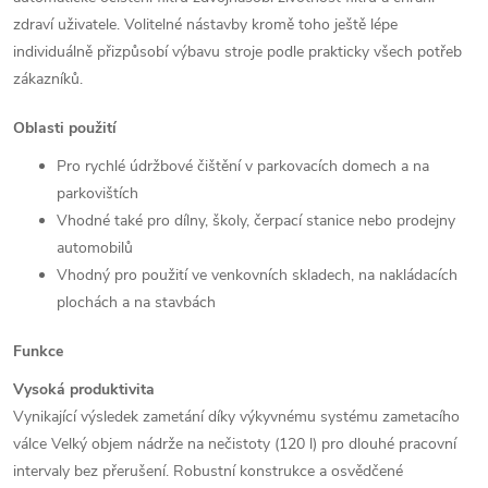
zdraví uživatele. Volitelné nástavby kromě toho ještě lépe
individuálně přizpůsobí výbavu stroje podle prakticky všech potřeb
zákazníků.
Oblasti použití
Pro rychlé údržbové čištění v parkovacích domech a na
parkovištích
Vhodné také pro dílny, školy, čerpací stanice nebo prodejny
automobilů
Vhodný pro použití ve venkovních skladech, na nakládacích
plochách a na stavbách
Funkce
Vysoká produktivita
Vynikající výsledek zametání díky výkyvnému systému zametacího
válce
Velký objem nádrže na nečistoty (120 l) pro dlouhé pracovní
intervaly bez přerušení.
Robustní konstrukce a osvědčené