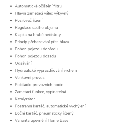
Automatické očištění filtru
Hlavní zametací válec výkyvný
Posilovač řízení
Regulace sacího objemu
Klapka na hrubé nečistoty
Princip přehazování přes hlavu
Pohon pojezdu dopředu
Pohon pojezdu dozadu
Odsávání
Hydraulické vyprazdňování vrchem
Venkovní provoz
Počitadlo provozních hodin
Zametací funkce, vypínatelná
Katalyzátor
Postranní kartáč, automatické vychýlení
Boční kartáč, pneumaticky řízený
Varianta upevnění Home Base