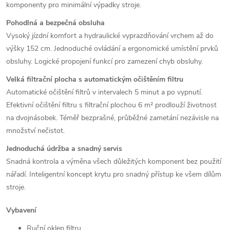
komponenty pro minimální výpadky stroje.
Pohodlná a bezpečná obsluha
Vysoký jízdní komfort a hydraulické vyprazdňování vrchem až do
výšky 152 cm.
Jednoduché ovládání a ergonomické umístění prvků
obsluhy.
Logické propojení funkcí pro zamezení chyb obsluhy.
Velká filtrační plocha s automatickým očištěním filtru
Automatické očištění filtrů v intervalech 5 minut a po vypnutí.
Efektivní očištění filtru s filtrační plochou 6 m² prodlouží životnost
na dvojnásobek.
Téměř bezprašné, průběžné zametání nezávisle na
množství nečistot.
Jednoduchá údržba a snadný servis
Snadná kontrola a výměna všech důležitých komponent bez použití
nářadí.
Inteligentní koncept krytu pro snadný přístup ke všem dílům
stroje.
Vybavení
Ruční oklep filtru