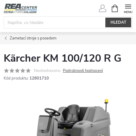
Přejít
NÁKUPNÍ
KOŠÍK
na
obsah
HLEDAT
Zametací stroje s posedem
Kärcher KM 100/120 R G
Neohodnoceno
Podrobnosti hodnocení
Kód produktu:
12801710