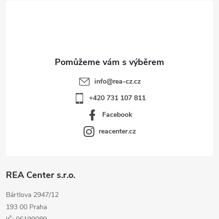
t
í
info
@
rea-cz.cz
+420 731 107 811
Facebook
reacenter.cz
REA Center s.r.o.
Bártlova 2947/12
193 00 Praha