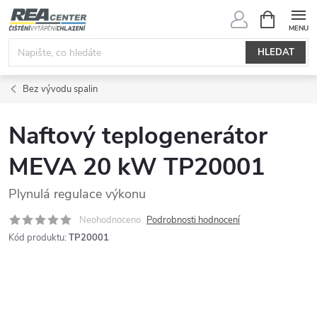
Přejít
NÁKUPNÍ
KOŠÍK
na
obsah
HLEDAT
Bez vývodu spalin
Naftový teplogenerátor
MEVA 20 kW TP20001
Plynulá regulace výkonu
Neohodnoceno
Podrobnosti hodnocení
Kód produktu:
TP20001