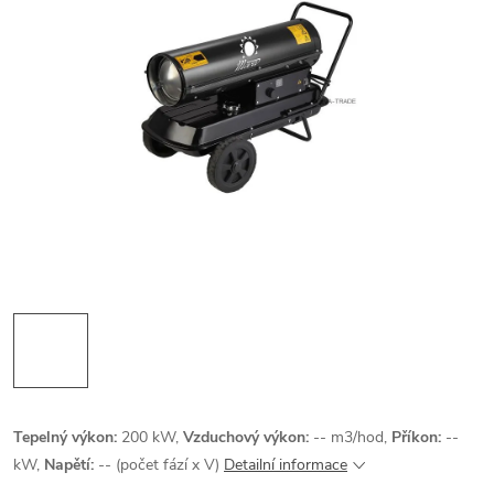
Tepelný výkon:
200 kW,
Vzduchový výkon:
-- m3/hod,
Příkon:
--
kW,
Napětí:
-- (počet fází x V)
Detailní informace