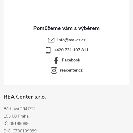
í
info
@
rea-cz.cz
+420 731 107 811
Facebook
reacenter.cz
REA Center s.r.o.
Bártlova 2947/12
193 00 Praha
IČ: 06199089
DIČ: CZ06199089