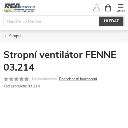
Přejít
NÁKUPNÍ
KOŠÍK
na
obsah
HLEDAT
Stropní
Stropní ventilátor FENNE
03.214
Neohodnoceno
Podrobnosti hodnocení
Kód produktu:
03.214