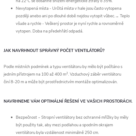
na 22°C se dosáhne snížení energetické ztráty o 35%.
Nevytopená místa - Určitá místa v hale jsou často vytopena
později anebo ani po dlouhé době nejdou vytopit vůbec.→ Teplo
všude a rychle - Veškerý prostor je nyní rychle a rovnoměrně
vytopen. Doba na předehřátí odpadá.
JAK NAVRHNOUT SPRÁVNÝ POČET VENTILÁTORŮ?
Podle místních podmínek a typu ventilátoru by mělo být počítáno s
2
jedním přístrojem na 100 až 400 m
. Vzduchový záběr ventilátoru
činí 8-20 m a může být prostřednictvím montáže optimalizován.
NAVRHNEME VÁM OPTIMÁLNÍ ŘEŠENÍ VE VAŠICH PROSTORÁCH.
Bezpečnost
-
Stropní ventilátory bez ochranné mřížky by měly
být použity tak, aby mezi podlahou a spodním okrajem
ventilátoru byla vzdálenost minimálně 250 cm.