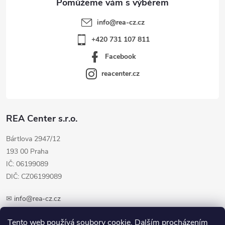
info
@
rea-cz.cz
+420 731 107 811
Facebook
reacenter.cz
REA Center s.r.o.
Bártlova 2947/12
193 00 Praha
IČ: 06199089
DIČ: CZ06199089
✉
info@rea-cz.cz
✆ +420 603 289 410
Tento web používá soubory cookie. Dalším procházením