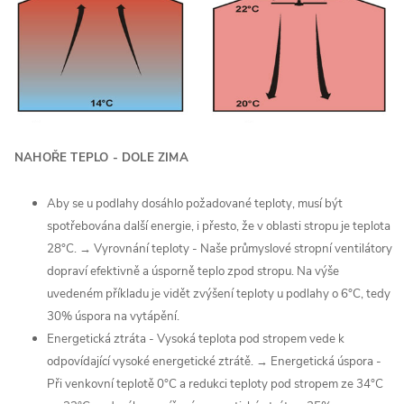
NAHOŘE TEPLO - DOLE ZIMA
Aby se u podlahy dosáhlo požadované teploty, musí být
spotřebována další energie, i přesto, že v oblasti stropu je teplota
28°C.
→
Vyrovnání teploty - Naše průmyslové stropní ventilátory
dopraví efektivně a úsporně teplo zpod stropu. Na výše
uvedeném příkladu je vidět zvýšení teploty u podlahy o 6°C, tedy
30% úspora na vytápění.
Energetická ztráta - Vysoká teplota pod stropem vede k
odpovídající vysoké energetické ztrátě. → Energetická úspora -
Při venkovní teplotě 0°C a redukci teploty pod stropem ze 34°C