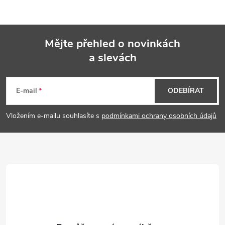
Mějte přehled o novinkách
a slevách
Z
á
E-mail
ODEBÍRAT
p
Vložením e-mailu souhlasíte s
podmínkami ochrany osobních údajů
a
t
í