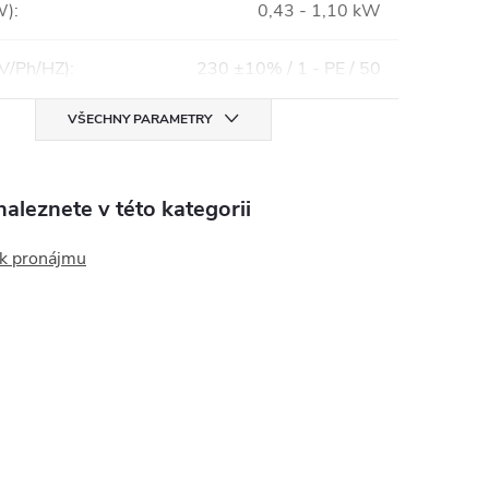
W)
:
0,43 - 1,10 kW
(V/Ph/HZ)
:
230 ±10% / 1 - PE / 50
VŠECHNY PARAMETRY
aleznete v této kategorii
 k pronájmu