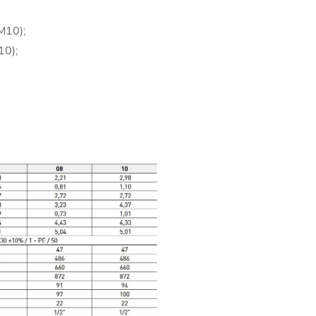
M10);
10);