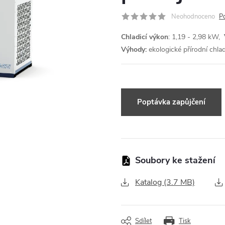
Neohodnoceno
P
Chladicí výkon
: 1,19 - 2,98 kW,
Výhody:
ekologické přírodní chl
Dotaz k produktu
Katalog (3.7 MB)
Sdílet
Tisk