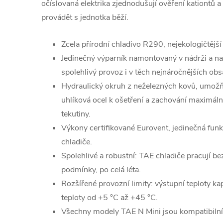
očíslovaná elektrika zjednodušují ověření
kationtů a
provádět s
jednotka běží.
Zcela přírodní chladivo R290, nejekologičtější 
Jedinečný výparník namontovaný v nádrži a n
spolehlivý provoz i v těch nejnáročnějších
obs
Hydraulický okruh z neželezných kovů, umožň
uhlíková ocel k ošetření a zachování maximální
tekutiny.
Výkony certifikované Eurovent, jedinečná fun
chladiče.
Spolehlivé a robustní: TAE chladiče pracují be
podmínky, po celá léta.
Rozšířené provozní limity: výstupní teploty ka
teploty od +5 °C až
+45 °C.
Všechny modely TAE N Mini jsou kompatibilní