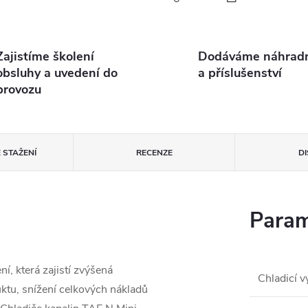
Zajistíme školení
Dodáváme náhradní
obsluhy a uvedení do
a příslušenství
provozu
 STAŽENÍ
RECENZE
D
Param
í, která zajistí zvýšená
Chladicí 
uktu, snížení celkových nákladů