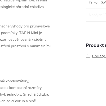
 Chladiče kapalin TAE N Mini
Příkon (k
ologické přírodní chladivo
Napájení 
edinečné výhody pro průmyslové
a podmínky. TAE N Mini je
 pozornost věnovaná každému
Produkt n
ostředí prostředí s minimálními
Chillery
nál
kondenzátory,
lace a kompaktní rozměry,
hyb jednotky.
Snadná údržba:
a
chladicí okruh a plně