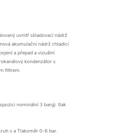
lovaný uvnitř
skladovací nádrž
enová akumulační nádrž chladicí
pojení a přepad a vizuální
rokanálový kondenzátor s
 filtrem.
spozici nominální 3 barg).
tlak
kruh s a
Tlakoměr 0-6 bar.