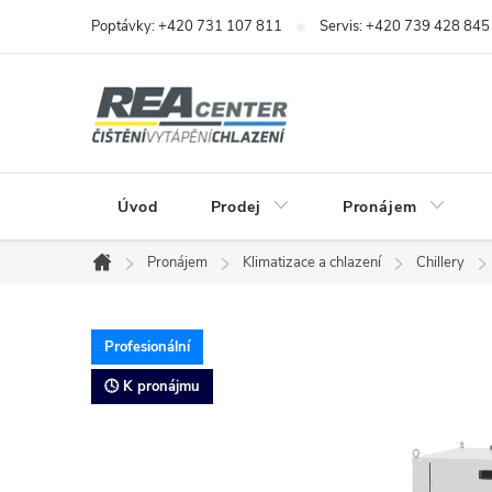
Přejít
Poptávky: +420 731 107 811
Servis: +420 739 428 845
na
obsah
Úvod
Prodej
Pronájem
Pronájem
Klimatizace a chlazení
Chillery
Domů
Profesionální
🕓 K pronájmu