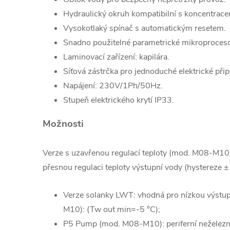
Hydraulický okruh kompatibilní s koncentrace
Vysokotlaký spínač s automatickým resetem.
Snadno použitelné parametrické mikroproceso
Laminovací zařízení: kapilára.
Síťová zástrčka pro jednoduché elektrické přip
Napájení: 230V/1Ph/50Hz.
Stupeň elektrického krytí IP33.
Možnosti
Verze s uzavřenou regulací teploty (mod. M08-M10):
přesnou regulaci teploty výstupní vody (hystereze ± 
Verze solanky LWT: vhodná pro nízkou výstup
M10): (Tw out min=-5 °C);
P5 Pump (mod. M08-M10): periferní neželezné 