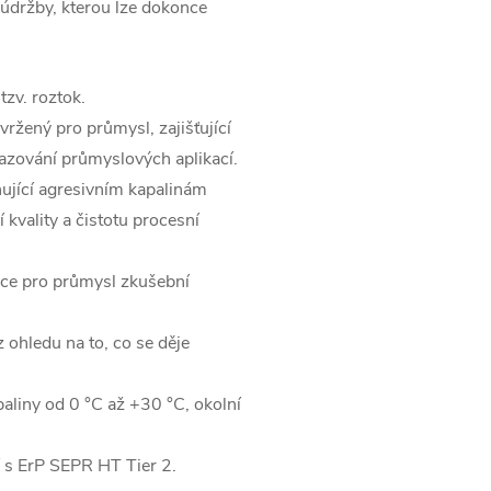
 údržby, kterou lze dokonce
tzv.
roztok.
avržený
pro průmysl, zajišťující
azování průmyslových aplikací.
ující agresivním kapalinám
 kvality
a čistotu procesní
kce pro průmysl
zkušební
z ohledu na to, co se děje
paliny od
0 °C až +30 °C, okolní
 s ErP SEPR HT Tier 2.