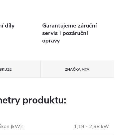
 díly
Garantujeme záruční
servis i pozáruční
opravy
ISKUZE
ZNAČKA
MTA
etry produktu:
výkon (kW)
:
1,19 - 2,98 kW