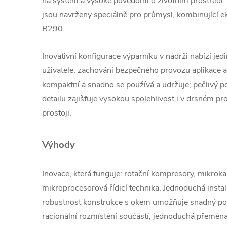
na systém a vysoké povědomí o životním prostředí.
jsou navrženy speciálně pro průmysl, kombinující ek
R290.
Inovativní konfigurace výparníku v nádrži nabízí j
uživatele, zachování bezpečného provozu aplikace 
kompaktní a snadno se používá a udržuje; pečlivý
detailu zajišťuje vysokou spolehlivost i v drsném pr
prostoji.
Výhody
Inovace, která funguje: rotační kompresory, mikroka
mikroprocesorová řídicí technika.
Jednoduchá insta
robustnost
konstrukce s okem umožňuje snadný po
racionální rozmístění součástí, jednoduchá přeměn