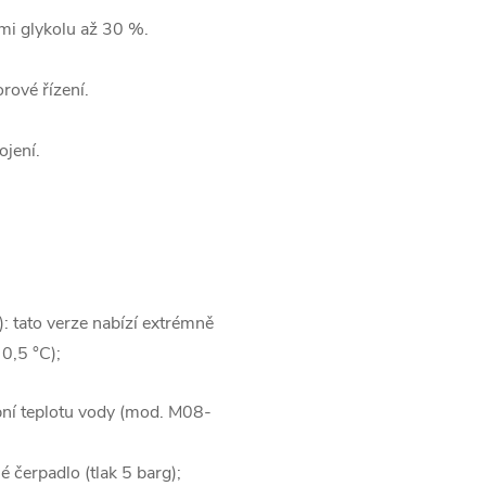
mi glykolu až
30 %.
rové řízení.
ojení.
 tato verze nabízí extrémně
0,5 °C);
ní teplotu vody (mod.
M08-
čerpadlo (tlak 5 barg);