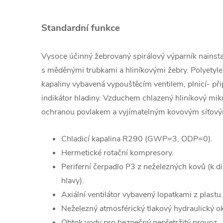
Standardní funkce
Vysoce účinný žebrovaný spirálový výparník nainsta
s měděnými trubkami a hliníkovými žebry.
Polyetyl
kapaliny vybavená vypouštěcím ventilem, plnicí-
při
indikátor hladiny.
Vzduchem chlazený hliníkový mik
ochranou
povlakem a vyjímatelným kovovým síťovým
Chladicí kapalina R290 (GWP=3, ODP=0).
Hermetické rotační kompresory.
Periferní čerpadlo P3 z neželezných kovů (k di
hlavy).
Axiální ventilátor vybavený lopatkami z plastu.
Neželezný atmosférický tlakový hydraulický o
Obtok vody pro bezpečný nepřetržitý provoz.