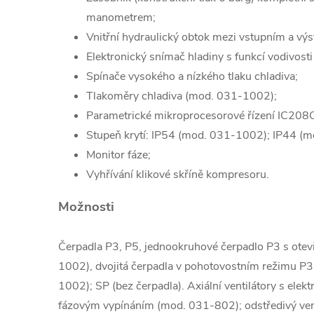
manometrem;
Vnitřní hydraulický obtok mezi vstupním a vý
Elektronický snímač hladiny s funkcí vodivosti
Spínače vysokého a nízkého tlaku chladiva;
Tlakoměry chladiva (mod. 031-1002);
Parametrické mikroprocesorové řízení IC208
Stupeň krytí: IP54 (mod. 031-1002);
IP44 (m
Monitor fáze;
Vyhřívání klikové skříně kompresoru.
Možnosti
Čerpadla P3, P5, jednookruhové čerpadlo P3 s ot
1002), dvojitá čerpadla v pohotovostním režimu 
1002); SP (bez čerpadla). Axiální ventilátory s elek
fázovým vypínáním (mod. 031-802); odstředivý
ve