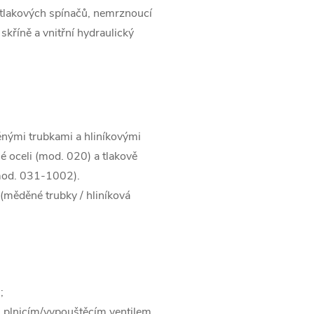
 tlakových spínačů, nemrznoucí
skříně a vnitřní hydraulický
nými trubkami a hliníkovými
né oceli (mod. 020) a tlakově
(mod. 031-1002).
měděné trubky / hliníková
;
s plnicím/vypouštěcím ventilem,