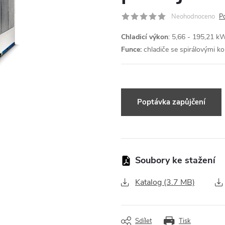
Neohodnoceno
P
Chladicí výkon
: 5,66 - 195,21 
Funce:
chladiče se spirálovými 
Dotaz k produktu
Katalog (3.7 MB)
Sdílet
Tisk