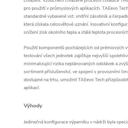
chlazení.
Vzduchem chlazené procesní chladiče TA
pro použití v průmyslových aplikacích.
TAEevo Tech
standardně vybavené vst.
vnitřní zásobník a čerpadl
která získala celosvětové uznání.
Inovativní konfigu
snížení
zisk okolního tepla a stálá teplota procesních
Použití komponentů pocházejících od prémiových 
testování všech jednotek zajišťuje nejvyšší spolehliv
minimalizující rizika neplánovaných odstávek a
zvýš
sortiment příslušenství,
ve spojení s provozními limi
dostupné
na trhu, umožnit TAEevo Tech přizpůsobit
aplikací.
Výhody
Jedinečná konfigurace výparníku v nádrži byla speci