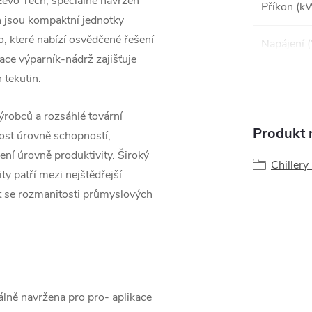
Eevo Tech,
speciálně navržen
Příkon (k
 jsou kompaktní jednotky
o, které nabízí osvědčené řešení
Napájení 
race výparník-nádrž zajišťuje
 tekutin.
výrobců
a rozsáhlé tovární
Produkt n
ost
úrovně schopností,
ení úrovně produktivity.
Široký
Chillery
ty patří mezi nejštědřejší
 se rozmanitosti
průmyslových
álně navržena pro pro-
aplikace