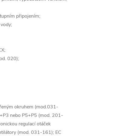
stupním připojením;
 vody;
CX;
od. 020);
evřeným okruhem (mod.031-
P3+P3 nebo P5+P5 (mod. 201-
tronickou regulací otáček
ntilátory (mod. 031-161); EC