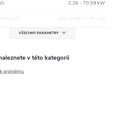
W)
:
2,26 - 70,59 kW
(V/Ph/HZ)
:
400±10% / 3-PE / 50
VŠECHNY PARAMETRY
aleznete v této kategorii
 k pronájmu