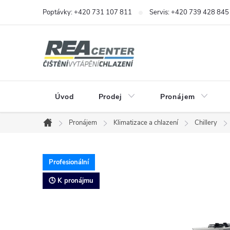
Přejít
Poptávky: +420 731 107 811
Servis: +420 739 428 845
na
obsah
Úvod
Prodej
Pronájem
Pronájem
Klimatizace a chlazení
Chillery
Domů
Profesionální
🕓 K pronájmu