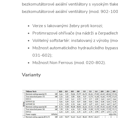
bezkomutátorové axiální ventilátory s vysokým tla
bezkomutátorové axiální ventilátory (mod. 902-10
Verze s lakovanými žebry proti korozi;
Protimrazové ohřívače (na nádrži a čerpadlech
Volitelný softstartér: instalovaný z výroby (
Možnost automatického hydraulického bypas
031-602);
Možnost Non Ferrous (mod. 020-802).
Varianty