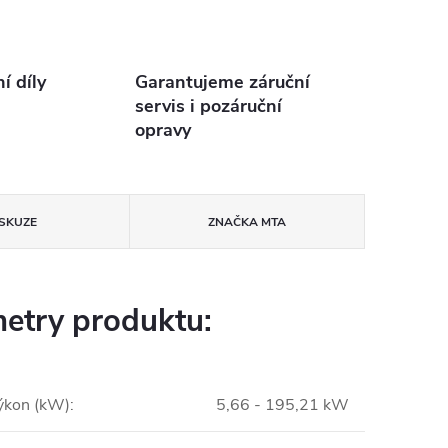
 díly
Garantujeme záruční
servis i pozáruční
opravy
ISKUZE
ZNAČKA
MTA
etry produktu:
výkon (kW)
:
5,66 - 195,21 kW