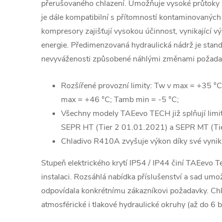
přerušovaného chlazení.
Umožňuje vysoké průtoky s
je
dále kompatibilní s přítomností kontaminovaných
kompresory zajišťují vysokou účinnost, vynikající 
energie. Předimenzovaná hydraulická nádrž je stand
nevyváženosti
způsobené náhlými změnami požadavk
Rozšířené provozní limity: Tw v max = +35 °C
max = +46 °C;
Tamb min = -5 °C;
Všechny modely TAEevo TECH již splňují limi
SEPR HT (Tier 2 01.01.2021) a SEPR MT (Ti
Chladivo R410A zvyšuje výkon díky své vynikaj
Stupeň elektrického krytí IP54 / IP44 činí TAEevo
instalaci.
Rozsáhlá nabídka příslušenství a sad umo
odpovídala konkrétnímu zákazníkovi
požadavky.
Chl
atmosférické i tlakové hydraulické okruhy (až
do 6 b