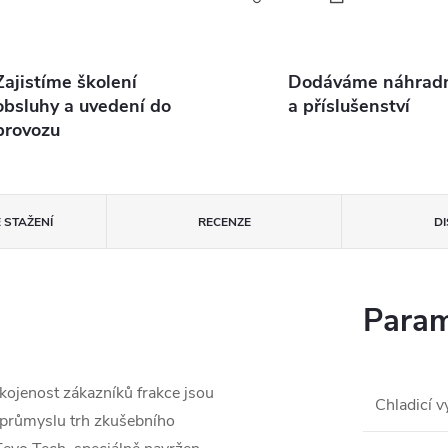
Zajistíme školení
Dodáváme náhradní
obsluhy a uvedení do
a příslušenství
provozu
 STAŽENÍ
RECENZE
D
Param
okojenost zákazníků
frakce jsou
Chladicí 
 průmyslu
trh zkušebního