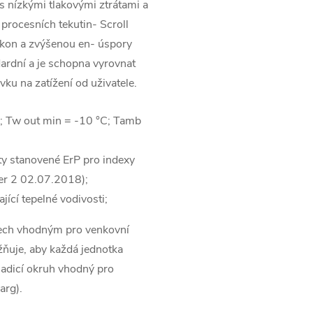
 nízkými tlakovými ztrátami a
 procesních tekutin-
Scroll
výkon a zvýšenou en-
úspory
ardní a je schopna vyrovnat
u na zatížení od uživatele.
;
Tw out min = -10 °C;
Tamb
ty stanovené ErP pro indexy
er 2 02.07.2018);
ící tepelné vodivosti;
 Tech vhodným pro venkovní
žňuje, aby každá jednotka
adicí okruh vhodný pro
arg).