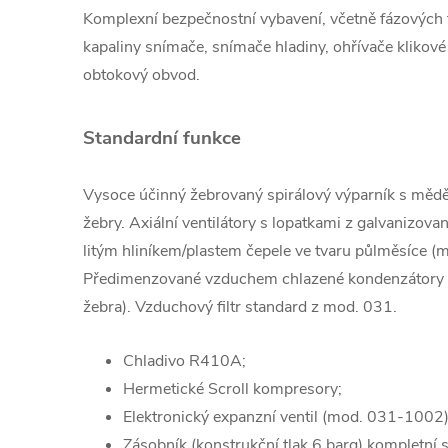
Komplexní bezpečnostní vybavení, včetně fázových
kapaliny
snímače, snímače hladiny, ohřívače klikové 
obtokový obvod.
Standardní funkce
Vysoce účinný žebrovaný spirálový výparník s mědě
žebry.
Axiální ventilátory s lopatkami z galvanizova
litým hliníkem/plastem
čepele ve tvaru půlměsíce 
Předimenzované vzduchem chlazené kondenzátory (
žebra).
Vzduchový filtr standard
z mod.
031.
Chladivo R410A;
Hermetické Scroll kompresory;
Elektronický expanzní ventil (mod. 031-1002)
Zásobník (konstrukční tlak 6 barg) kompletní 