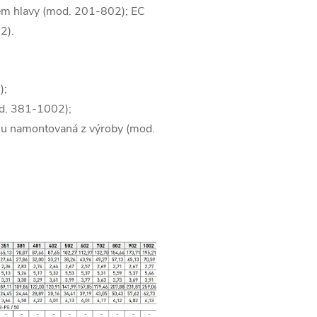
kem hlavy (mod. 201-802); EC
02).
);
mod. 381-1002);
su namontovaná z výroby (mod.