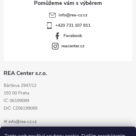
info
@
rea-cz.cz
+420 731 107 811
Facebook
reacenter.cz
REA Center s.r.o.
Bártlova 2947/12
193 00 Praha
IČ: 06199089
DIČ: CZ06199089
✉
info@rea-cz.cz
✆ +420 603 289 410