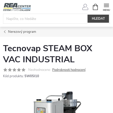
Přejít
NÁKUPNÍ
KOŠÍK
na
obsah
HLEDAT
Nerezový program
Tecnovap STEAM BOX
VAC INDUSTRIAL
Neohodnoceno
Podrobnosti hodnocení
Kód produktu:
5W05I10