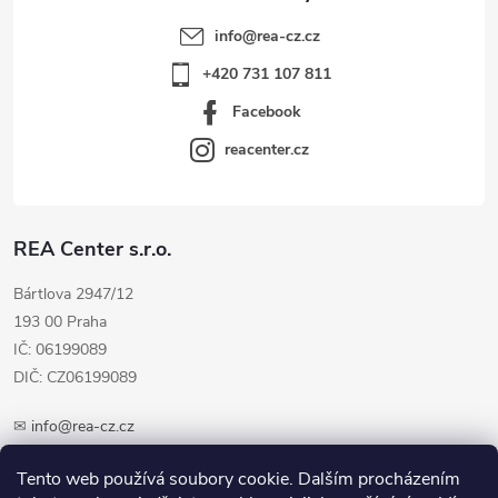
info
@
rea-cz.cz
+420 731 107 811
Facebook
reacenter.cz
REA Center s.r.o.
Bártlova 2947/12
193 00 Praha
IČ: 06199089
DIČ: CZ06199089
✉
info@rea-cz.cz
✆ +420 603 289 410
Tento web používá soubory cookie. Dalším procházením