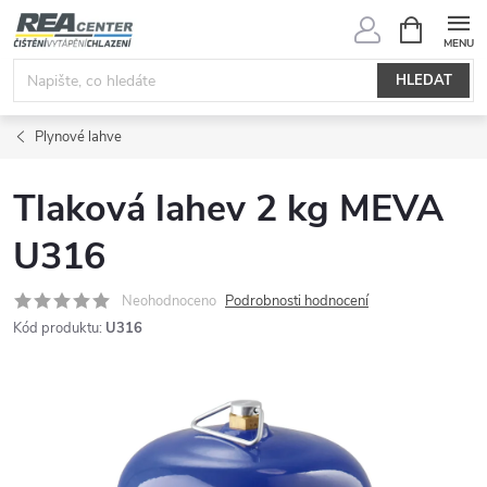
Přejít
NÁKUPNÍ
KOŠÍK
na
obsah
HLEDAT
Plynové lahve
Tlaková lahev 2 kg MEVA
U316
Neohodnoceno
Podrobnosti hodnocení
Kód produktu:
U316