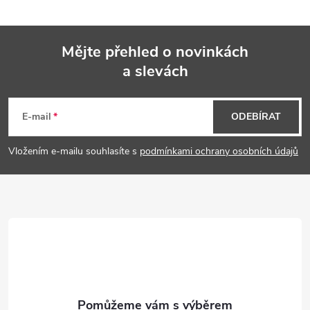
Mějte přehled o novinkách
a slevách
Z
á
E-mail
ODEBÍRAT
p
Vložením e-mailu souhlasíte s
podmínkami ochrany osobních údajů
a
t
í