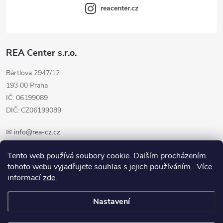
reacenter.cz
REA Center s.r.o.
Bártlova 2947/12
193 00 Praha
IČ: 06199089
DIČ: CZ06199089
✉
info@rea-cz.cz
✆ +420 603 289 410
Tento web používá soubory cookie. Dalším procházením
tohoto webu vyjadřujete souhlas s jejich používáním.. Více
informací
zde
.
Nastavení
Copyright 2026
REA-CZ.cz
. Všechna práva vyhrazena.
Upravit nastavení