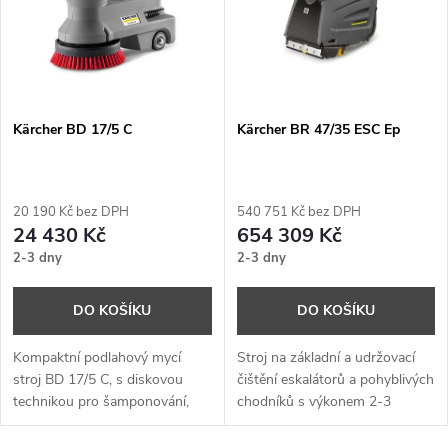
p
n
i
í
s
p
Kärcher BD 17/5 C
Kärcher BR 47/35 ESC Ep
p
r
r
20 190 Kč bez DPH
540 751 Kč bez DPH
o
24 430 Kč
654 309 Kč
o
2-3 dny
2-3 dny
d
d
DO KOŠÍKU
DO KOŠÍKU
u
u
Kompaktní podlahový mycí
Stroj na základní a udržovací
k
stroj BD 17/5 C, s diskovou
čištění eskalátorů a pohyblivých
technikou pro šamponování,
chodníků s výkonem 2-3
k
leštění a krystalizaci různých
eskalátory / pohyblivé chodníky
t
malých oblastí, jako jsou
za hodinu.