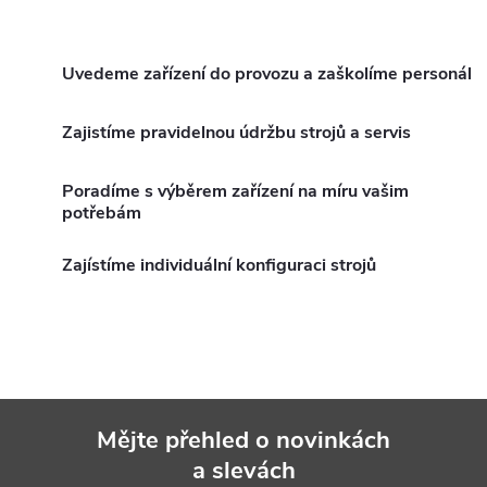
t
schody nebo parapety.
O
ů
ů
v
Uvedeme zařízení do provozu a zaškolíme personál
l
Zajistíme pravidelnou údržbu strojů a servis
á
Poradíme s výběrem zařízení na míru vašim
d
potřebám
a
Zajístíme individuální konfiguraci strojů
c
í
p
r
Mějte přehled o novinkách
v
a slevách