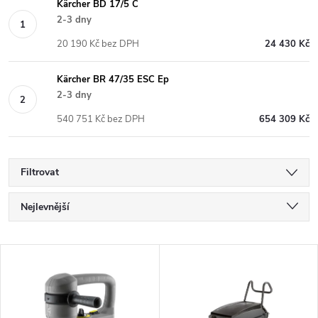
Kärcher BD 17/5 C
2-3 dny
20 190 Kč bez DPH
24 430 Kč
Kärcher BR 47/35 ESC Ep
2-3 dny
540 751 Kč bez DPH
654 309 Kč
Filtrovat
Ř
Nejlevnější
a
Nejdražší
V
Nejprodávanější
z
ý
Abecedně
e