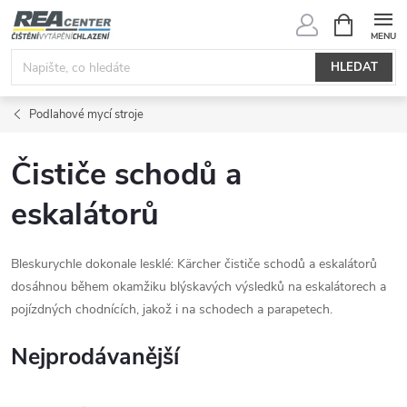
Přejít
NÁKUPNÍ
KOŠÍK
na
obsah
HLEDAT
Podlahové mycí stroje
Čističe schodů a
eskalátorů
Bleskurychle dokonale lesklé: Kärcher čističe schodů a eskalátorů
dosáhnou během okamžiku blýskavých výsledků na eskalátorech a
pojízdných chodnících, jakož i na schodech a parapetech.
Nejprodávanější