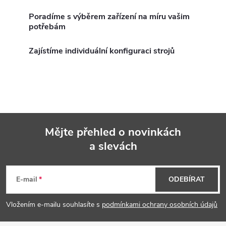
á
Poradíme s výběrem zařízení na míru vašim
d
potřebám
a
Zajístíme individuální konfiguraci strojů
c
í
p
r
Mějte přehled o novinkách
v
a slevách
Z
k
á
E-mail
ODEBÍRAT
y
p
v
Vložením e-mailu souhlasíte s
podmínkami ochrany osobních údajů