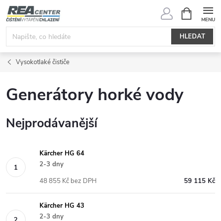
Přejít
NÁKUPNÍ
KOŠÍK
na
obsah
HLEDAT
Vysokotlaké čističe
Generátory horké vody
Nejprodávanější
Kärcher HG 64
2-3 dny
48 855 Kč bez DPH
59 115 Kč
Kärcher HG 43
2-3 dny