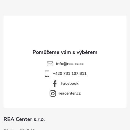
a
ý
p
t
i
í
s
u
info
@
rea-cz.cz
+420 731 107 811
Facebook
reacenter.cz
REA Center s.r.o.