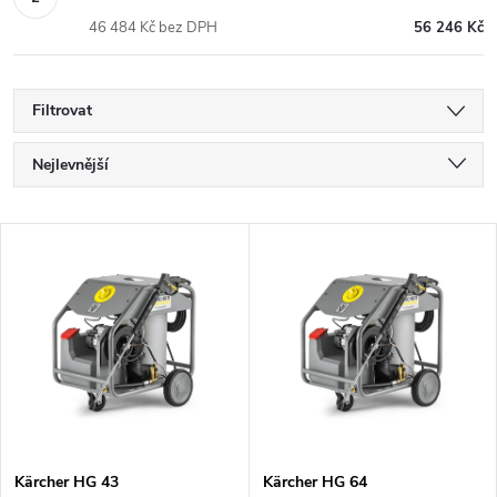
46 484 Kč bez DPH
56 246 Kč
Filtrovat
Ř
Nejlevnější
a
Nejdražší
V
Nejprodávanější
z
ý
Abecedně
e
p
n
i
í
s
Kärcher HG 43
Kärcher HG 64