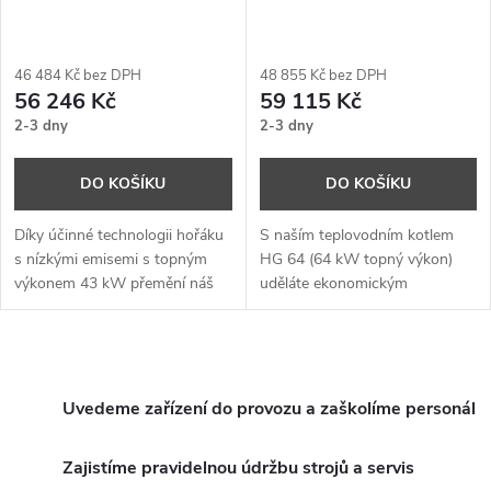
p
p
r
r
46 484 Kč bez DPH
48 855 Kč bez DPH
o
56 246 Kč
59 115 Kč
o
2-3 dny
2-3 dny
d
d
DO KOŠÍKU
DO KOŠÍKU
u
u
Díky účinné technologii hořáku
S naším teplovodním kotlem
k
s nízkými emisemi s topným
HG 64 (64 kW topný výkon)
výkonem 43 kW přemění náš
uděláte ekonomickým
k
teplovodní kotel HG 43
způsobem z každého
t
všechny vysokotlaké čističe na
vysokotlakého čističe bez
t
efektivní vysokotlaké čističe s
ohřevu vysokotlaký čistič s
O
ů
ohřevem.
ohřevem s vyšším čisticím
ů
výkonem.
v
Uvedeme zařízení do provozu a zaškolíme personál
l
Zajistíme pravidelnou údržbu strojů a servis