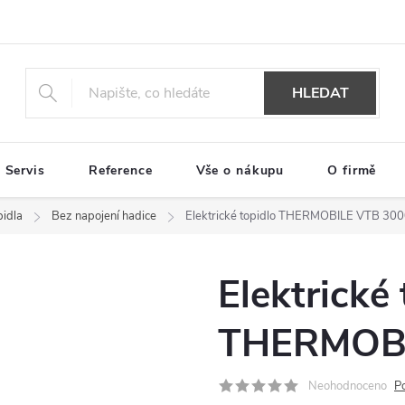
HLEDAT
Servis
Reference
Vše o nákupu
O firmě
pidla
Bez napojení hadice
Elektrické topidlo THERMOBILE VTB 30
Elektrické 
THERMOBI
Neohodnoceno
P