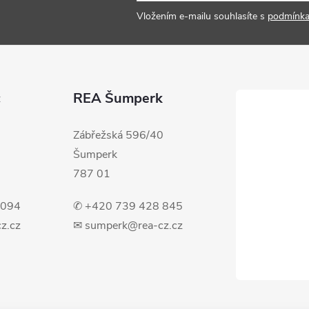
Vložením e-mailu souhlasíte s
podmínka
c
REA Šumperk
Zábřežská 596/40
Šumperk
787 01
 094
✆ +420 739 428 845
z.cz
✉ sumperk@rea-cz.cz