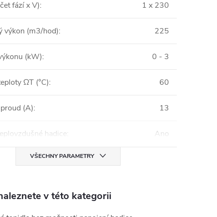
čet fází x V)
:
1 x 230
 výkon (m3/hod)
:
225
výkonu (kW)
:
0 - 3
eploty ∆T (°C)
:
60
 proud (A)
:
13
teplovzdušné hadice
:
Ano
VŠECHNY PARAMETRY
aleznete v této kategorii