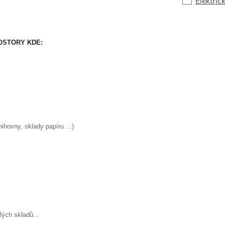
Elektric
OSTORY KDE:
ihovny, sklady papíru ...)
lých skladů...