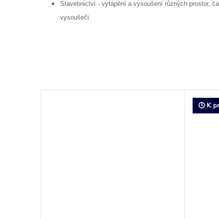
Stavebnictví
- vytápění a vysoušení různých prostor, č
vysoušeči
🕓 K p