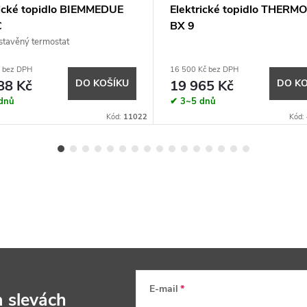
rické topidlo BIEMMEDUE
Elektrické topidlo THERM
C
BX 9
tavěný termostat
č bez DPH
16 500 Kč bez DPH
88 Kč
DO KOŠÍKU
19 965 Kč
DO KO
dnů
✔ 3~5 dnů
Kód:
11022
Kód:
E-mail
a slevách