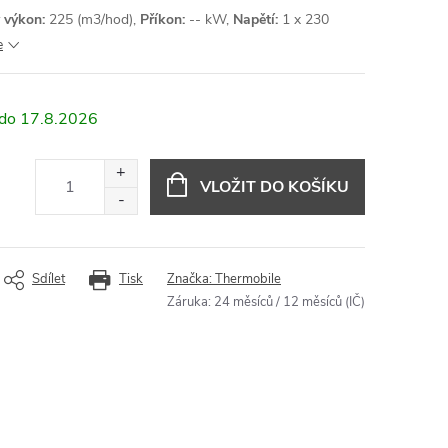
 výkon:
225 (m3/hod),
Příkon:
-- kW,
Napětí:
1 x 230
e
17.8.2026
VLOŽIT DO KOŠÍKU
Sdílet
Tisk
Značka:
Thermobile
Záruka
:
24 měsíců / 12 měsíců (IČ)