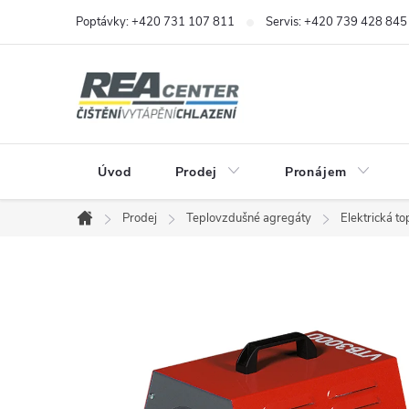
Přejít
Poptávky: +420 731 107 811
Servis: +420 739 428 845
na
obsah
Úvod
Prodej
Pronájem
Prodej
Teplovzdušné agregáty
Elektrická to
Domů