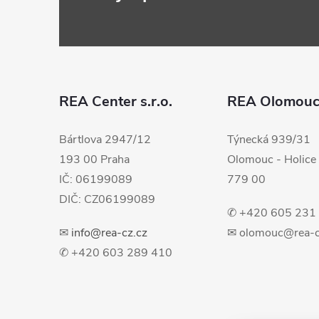
á
p
a
REA Center s.r.o.
REA Olomou
t
Bártlova 2947/12
Týnecká 939/31
193 00 Praha
Olomouc - Holice
í
IČ: 06199089
779 00
DIČ: CZ06199089
✆ +420 605 231
✉
info@rea-cz.cz
✉ olomouc@rea-c
✆ +420 603 289 410