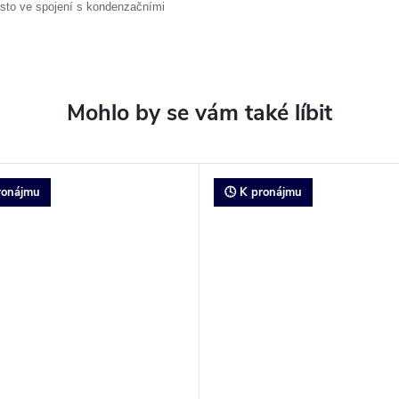
asto ve spojení s kondenzačními
ronájmu
🕓 K pronájmu