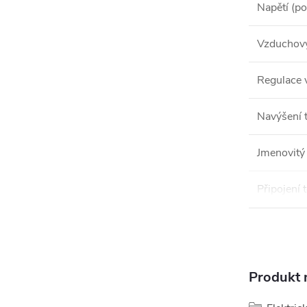
Napětí (po
Vzduchový
Regulace 
Navýšení t
Jmenovitý
Připojení 
Produkt n