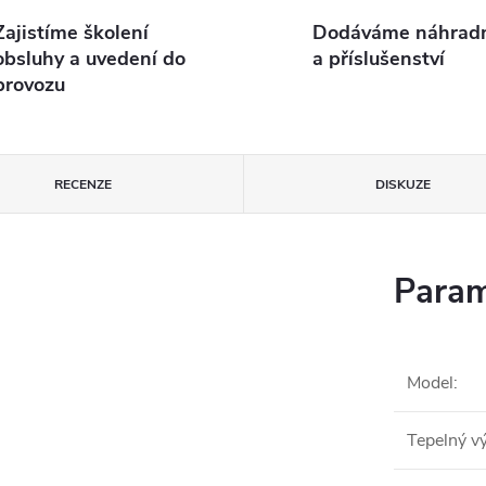
Zajistíme školení
Dodáváme náhradní
obsluhy a uvedení do
a příslušenství
provozu
RECENZE
DISKUZE
Param
Model
:
Tepelný v