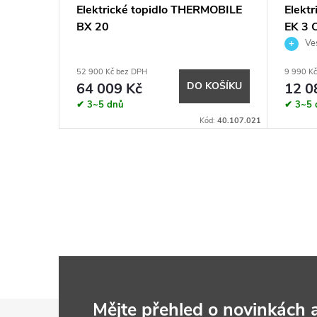
MOBILE
Elektrické topidlo THERMOBILE
Elekt
BX 20
EK 3 
Ves
52 900 Kč bez DPH
9 990 K
KOŠÍKU
64 009 Kč
DO KOŠÍKU
12 0
✔ 3~5 dnů
✔ 3~5 
ód:
40.018.000
Kód:
40.107.021
Z
Mějte přehled o novinkách