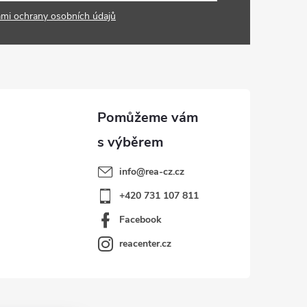
mi ochrany osobních údajů
info
@
rea-cz.cz
+420 731 107 811
Facebook
reacenter.cz