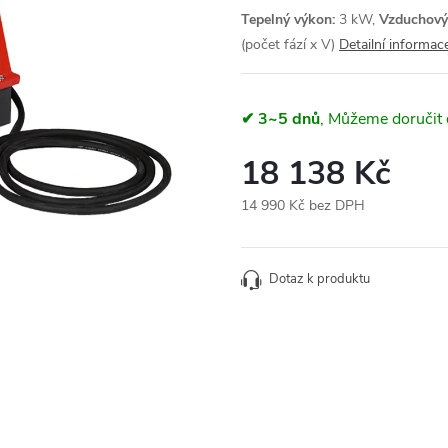
Tepelný výkon:
3 kW,
Vzduchový
(počet fází x V)
Detailní informac
✔ 3~5 dnů
18 138 Kč
14 990 Kč bez DPH
Měrná
cena:
Dotaz k produktu