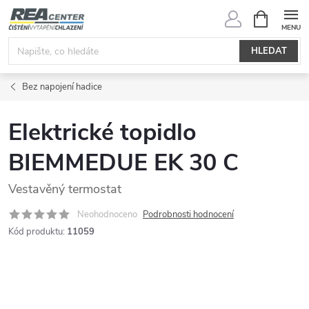
Přejít
NÁKUPNÍ
KOŠÍK
na
obsah
HLEDAT
Bez napojení hadice
Elektrické topidlo
BIEMMEDUE EK 30 C
Vestavěný termostat
Neohodnoceno
Podrobnosti hodnocení
Kód produktu:
11059