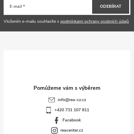
á
E-mail
ODEBÍRAT
p
Vložením e-mailu souhlasíte s
podmínkami ochrany osobních údajů
a
t
í
info
@
rea-cz.cz
+420 731 107 811
Facebook
reacenter.cz