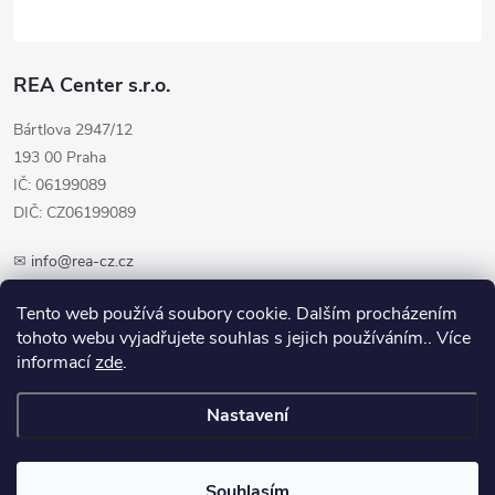
REA Center s.r.o.
Bártlova 2947/12
193 00 Praha
IČ: 06199089
DIČ: CZ06199089
✉
info@rea-cz.cz
✆ +420 603 289 410
Tento web používá soubory cookie. Dalším procházením
tohoto webu vyjadřujete souhlas s jejich používáním.. Více
informací
zde
.
Nastavení
Copyright 2026
REA-CZ.cz
. Všechna práva vyhrazena.
Upravit nastavení
cookies
Souhlasím