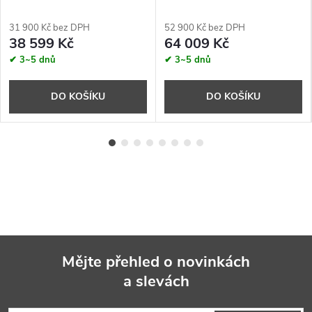
31 900 Kč bez DPH
52 900 Kč bez DPH
38 599 Kč
64 009 Kč
✔ 3~5 dnů
✔ 3~5 dnů
DO KOŠÍKU
DO KOŠÍKU
Mějte přehled o novinkách
a slevách
Z