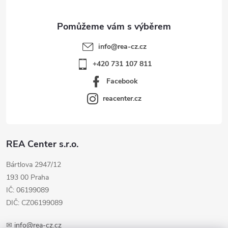
info
@
rea-cz.cz
+420 731 107 811
Facebook
reacenter.cz
REA Center s.r.o.
Bártlova 2947/12
193 00 Praha
IČ: 06199089
DIČ: CZ06199089
✉
info@rea-cz.cz