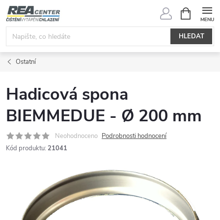
Přejít
NÁKUPNÍ
KOŠÍK
na
obsah
HLEDAT
Ostatní
Hadicová spona
BIEMMEDUE - Ø 200 mm
Neohodnoceno
Podrobnosti hodnocení
Kód produktu:
21041