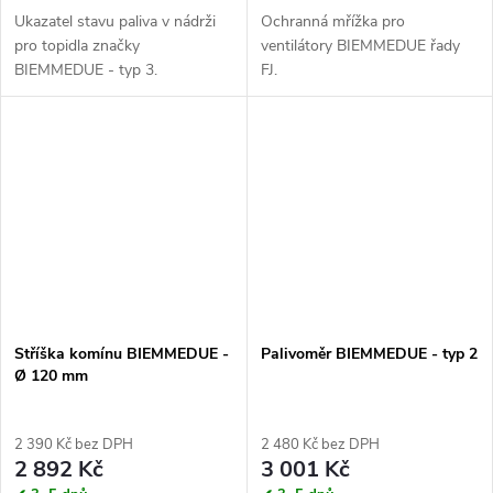
Ukazatel stavu paliva v nádrži
Ochranná mřížka pro
pro topidla značky
ventilátory BIEMMEDUE řady
BIEMMEDUE - typ 3.
FJ.
✔ 3~5 dnů
Stříška komínu BIEMMEDUE -
Palivoměr BIEMMEDUE - typ 2
Ø 120 mm
2 390 Kč bez DPH
2 480 Kč bez DPH
2 892 Kč
3 001 Kč