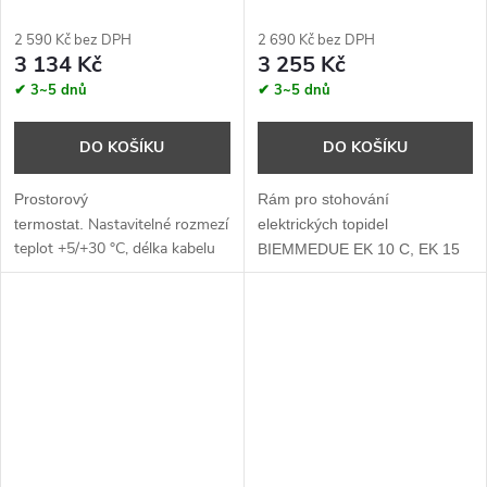
2 590 Kč bez DPH
2 690 Kč bez DPH
3 134 Kč
3 255 Kč
✔ 3~5 dnů
✔ 3~5 dnů
DO KOŠÍKU
DO KOŠÍKU
Prostorový
Rám pro stohování
Nastavitelné rozmezí
termostat.
elektrických topidel
teplot +5/+30 °C, délka kabelu
BIEMMEDUE EK 10 C, EK 15
10 m.
C, GP 30, GP 45, GP 65.