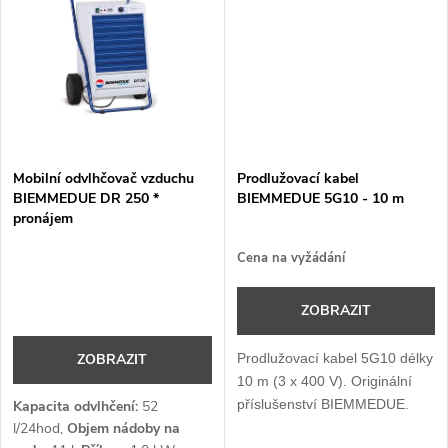
ů
ů
Mobilní odvlhčovač vzduchu
Prodlužovací kabel
BIEMMEDUE DR 250 *
BIEMMEDUE 5G10 - 10 m
pronájem
Cena na vyžádání
ZOBRAZIT
Prodlužovací kabel 5G10 délky
ZOBRAZIT
10 m (3 x 400 V). Originální
příslušenství BIEMMEDUE.
Kapacita odvlhčení:
52
l/24hod,
Objem nádoby na