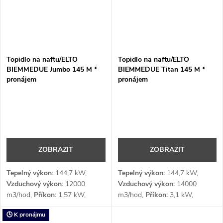
Topidlo na naftu/ELTO
Topidlo na naftu/ELTO
BIEMMEDUE Jumbo 145 M *
BIEMMEDUE Titan 145 M *
pronájem
pronájem
ZOBRAZIT
ZOBRAZIT
Tepelný výkon:
144,7 kW,
Tepelný výkon:
144,7 kW,
Vzduchový výkon:
12000
Vzduchový výkon:
14000
m3/hod,
Příkon:
1,57 kW,
m3/hod,
Příkon:
3,1 kW,
Napětí:
1 x 230 (počet fází x V)
Napětí:
1 x 230 (počet fází x V)
🕓 K pronájmu