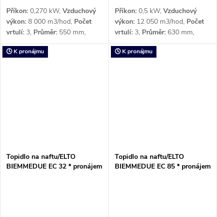
Příkon:
0,270 kW,
Vzduchový
Příkon:
0,5 kW,
Vzduchový
výkon:
8 000 m3/hod,
Počet
výkon:
12 050 m3/hod,
Počet
vrtulí:
3,
Průměr:
550 mm,
vrtulí:
3,
Průměr:
630 mm,
Otáčky:
940 ot/min,
Napětí:
3 x
Otáčky:
940 ot/min,
Napětí:
3 x
🕓 K pronájmu
🕓 K pronájmu
400 V
400 V
Topidlo na naftu/ELTO
Topidlo na naftu/ELTO
BIEMMEDUE EC 32 * pronájem
BIEMMEDUE EC 85 * pronájem