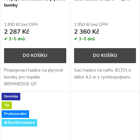
bomby
1 890 Kč bez DPH
1 950 Kč bez DPH
2 287 Kč
2 360 Kč
✔ 3~5 dnů
✔ 3~5 dnů
DO KOŠÍKU
DO KOŠÍKU
Propojovací hadice na plynové
Saci hadice na naftu (ELTO) o
bomby pro topidla
délce 4,2 m s rychlospojkami.
BIEMMEDUE GP.
Novinka
Tip
Profesionální
❄️ Rychlá instalace