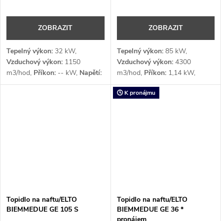
ZOBRAZIT
ZOBRAZIT
Tepelný výkon:
32 kW,
Tepelný výkon:
85 kW,
Vzduchový výkon:
1150
Vzduchový výkon:
4300
m3/hod,
Příkon:
-- kW,
Napětí:
m3/hod,
Příkon:
1,14 kW,
1 x 230 (počet fází x V)
Napětí:
1 x 230 (počet fází x V)
🕓 K pronájmu
Topidlo na naftu/ELTO
Topidlo na naftu/ELTO
BIEMMEDUE GE 105 S
BIEMMEDUE GE 36 *
pronájem