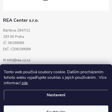
REA Center s.r.o.
Bártlova 2947/12
193 00 Praha
IČ: 06199089
DIČ: CZ06199089
✉
info@rea-cz.cz
✆ +420 603 289 410
Tento web používá soubory cookie. Dalším procházením
tohoto webu vyjadřujete souhlas s jejich používáním.. Více
informací
zde
.
Nastavení
Copyright 2026
REA-CZ.cz
. Všechna práva vyhrazena.
Upravit nastavení
cookies