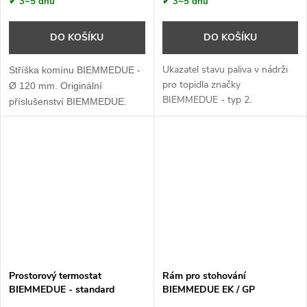
✔ 3~5 dnů
✔ 3~5 dnů
DO KOŠÍKU
DO KOŠÍKU
Ukazatel stavu paliva v nádrži
Stříška komínu BIEMMEDUE -
pro topidla značky
Ø 120 mm. Originální
BIEMMEDUE - typ 2.
příslušenství BIEMMEDUE.
✔ 3~5 dnů
Prostorový termostat
Rám pro stohování
BIEMMEDUE - standard
BIEMMEDUE EK / GP