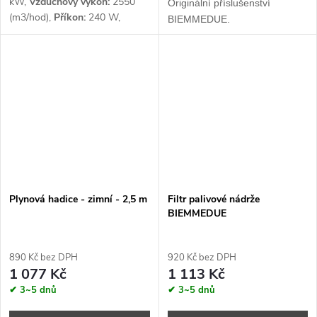
kW,
Vzduchový výkon:
2550
Originální příslušenství
(m3/hod),
Příkon:
240 W,
BIEMMEDUE.
Napětí:
1 x 230 (počet fází x V)
Plynová hadice - zimní - 2,5 m
Filtr palivové nádrže
BIEMMEDUE
890 Kč bez DPH
920 Kč bez DPH
1 077 Kč
1 113 Kč
✔ 3~5 dnů
✔ 3~5 dnů