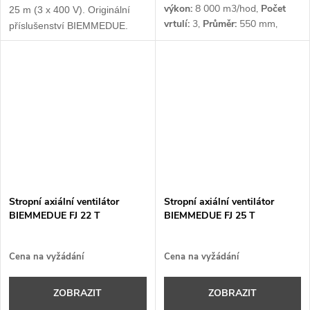
výkon:
8 000 m3/hod,
Počet
25 m (3 x 400 V). Originální
vrtulí:
3,
Průměr:
550 mm,
příslušenství BIEMMEDUE.
Otáčky:
940 ot/min,
Napětí:
1 x
230 V
Stropní axiální ventilátor
Stropní axiální ventilátor
BIEMMEDUE FJ 22 T
BIEMMEDUE FJ 25 T
Cena na vyžádání
Cena na vyžádání
ZOBRAZIT
ZOBRAZIT