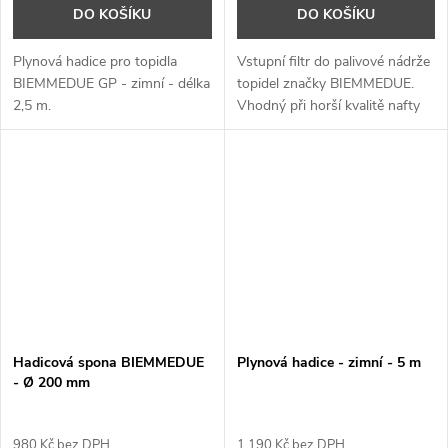
DO KOŠÍKU
DO KOŠÍKU
Plynová hadice pro topidla
Vstupní filtr do palivové nádrže
BIEMMEDUE GP - zimní - délka
topidel značky BIEMMEDUE.
2,5 m.
Vhodný při horší kvalitě nafty
nebo ELTO.
✔ 3~5 dnů
Hadicová spona BIEMMEDUE
Plynová hadice - zimní - 5 m
- Ø 200 mm
980 Kč bez DPH
1 190 Kč bez DPH