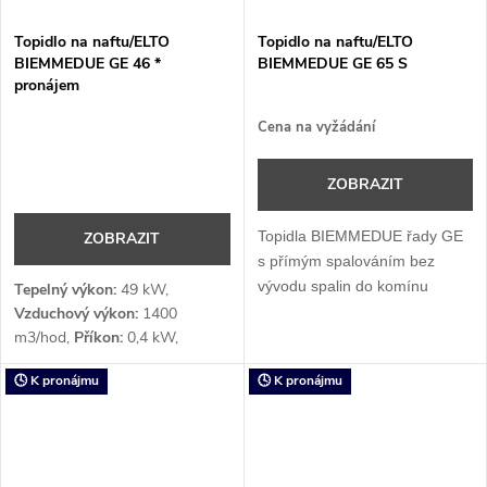
Topidlo na naftu/ELTO
Topidlo na naftu/ELTO
BIEMMEDUE GE 46 *
BIEMMEDUE GE 65 S
pronájem
Cena na vyžádání
ZOBRAZIT
Topidla BIEMMEDUE řady GE
ZOBRAZIT
s přímým spalováním bez
vývodu spalin do komínu
Tepelný výkon:
49 kW,
nalézají uplatnění pro bodové
Vzduchový výkon:
1400
m3/hod,
Příkon:
0,4 kW,
rozmrazování a vytápění ve
Napětí:
1 x 230 (počet fází x V)
volném prostoru, nebo v dobře
🕓 K pronájmu
🕓 K pronájmu
větraných prostorách.