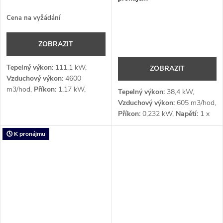
Cena na vyžádání
ZOBRAZIT
Tepelný výkon:
111,1 kW,
ZOBRAZIT
Vzduchový výkon:
4600
m3/hod,
Příkon:
1,17 kW,
Tepelný výkon:
38,4 kW,
Napětí:
1 x 230 (počet fází x V)
Vzduchový výkon:
605 m3/hod,
Příkon:
0,232 kW,
Napětí:
1 x
230 (počet fází x V)
🕓 K pronájmu