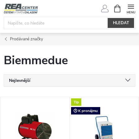
Přejít
NÁKUPNÍ
KOŠÍK
na
obsah
HLEDAT
Prodávané značky
Biemmedue
Ř
Nejlevnější
a
Nejdražší
V
Tip
Nejprodávanější
z
🕓 K pronájmu
ý
Abecedně
e
p