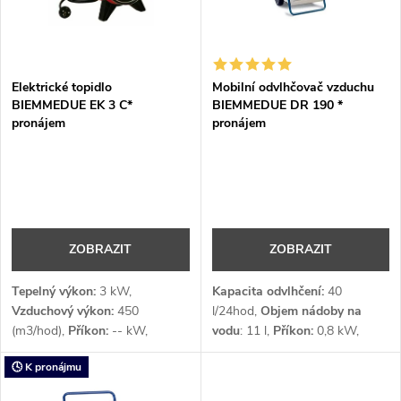
n
i
í
s
p
Elektrické topidlo
Mobilní odvlhčovač vzduchu
BIEMMEDUE EK 3 C*
BIEMMEDUE DR 190 *
p
pronájem
pronájem
r
r
o
o
d
d
ZOBRAZIT
ZOBRAZIT
u
u
Tepelný výkon:
3 kW,
Kapacita odvlhčení:
40
k
Vzduchový výkon:
450
l/24hod,
Objem nádoby na
(m3/hod),
Příkon:
-- kW,
vodu
: 11 l,
Příkon:
0,8 kW,
k
Napětí:
1 x 230 (počet fází x V)
Průtok vzduchu:
400 m³/h,
t
🕓 K pronájmu
Napětí:
1 x 230 V
t