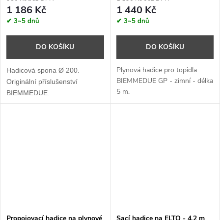
1 186 Kč
1 440 Kč
✔ 3~5 dnů
✔ 3~5 dnů
DO KOŠÍKU
DO KOŠÍKU
Plynová hadice pro topidla
Hadicová spona Ø 200.
BIEMMEDUE GP - zimní - délka
Originální příslušenství
5 m.
BIEMMEDUE.
Propojovací hadice na plynové
Sací hadice na ELTO - 4,2 m