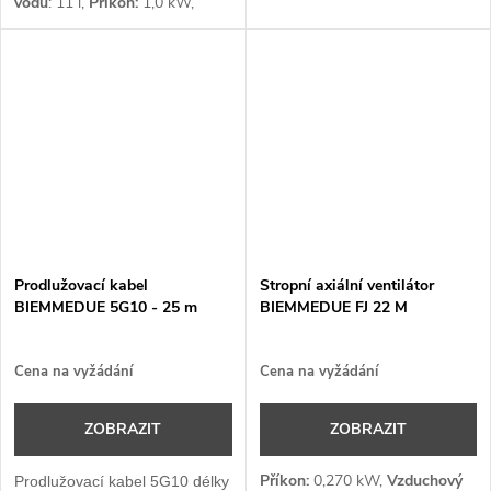
vodu
: 11 l,
Příkon:
1,0 kW,
Průtok vzduchu:
650 m³/h,
Napětí:
1 x 230 V
Prodlužovací kabel
Stropní axiální ventilátor
BIEMMEDUE 5G10 - 25 m
BIEMMEDUE FJ 22 M
Cena na vyžádání
Cena na vyžádání
ZOBRAZIT
ZOBRAZIT
Příkon:
0,270 kW,
Vzduchový
Prodlužovací kabel 5G10 délky