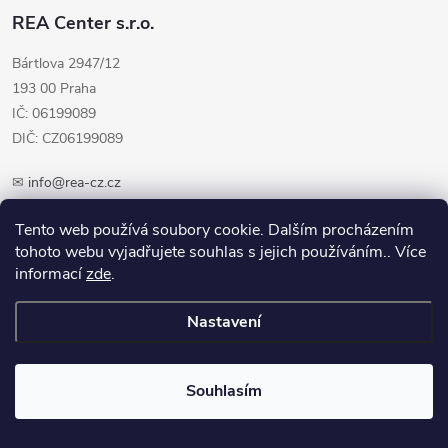
REA Center s.r.o.
Bártlova 2947/12
193 00 Praha
IČ: 06199089
DIČ: CZ06199089
✉
info@rea-cz.cz
✆ +420 603 289 410
Tento web používá soubory cookie. Dalším procházením
tohoto webu vyjadřujete souhlas s jejich používáním.. Více
informací
zde
.
Nastavení
Copyright 2026
REA-CZ.cz
. Všechna práva vyhrazena.
Upravit nastavení
cookies
Souhlasím
Vytvořil Shoptet