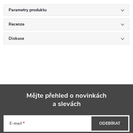
Parametry produktu
Recenze
Diskuse
Mějte přehled o novinkách
a slevách
Z
á
E-mail
ODEBÍRAT