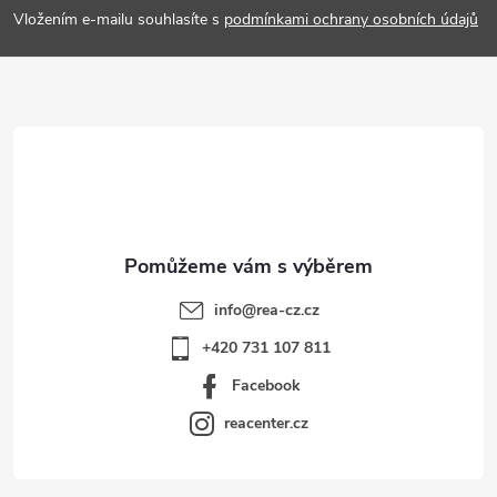
p
Vložením e-mailu souhlasíte s
podmínkami ochrany osobních údajů
a
t
í
info
@
rea-cz.cz
+420 731 107 811
Facebook
reacenter.cz