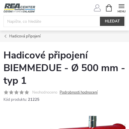
Přejít
NÁKUPNÍ
KOŠÍK
na
obsah
HLEDAT
Hadicová připojení
Hadicové připojení
BIEMMEDUE - Ø 500 mm -
typ 1
Neohodnoceno
Podrobnosti hodnocení
Kód produktu:
21225