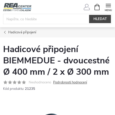
Přejít
NÁKUPNÍ
KOŠÍK
na
obsah
HLEDAT
Hadicová připojení
Hadicové připojení
BIEMMEDUE - dvoucestné
Ø 400 mm / 2 x Ø 300 mm
Neohodnoceno
Podrobnosti hodnocení
Kód produktu:
21235