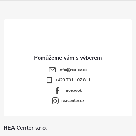
a
t
í
info
@
rea-cz.cz
+420 731 107 811
Facebook
reacenter.cz
REA Center s.r.o.