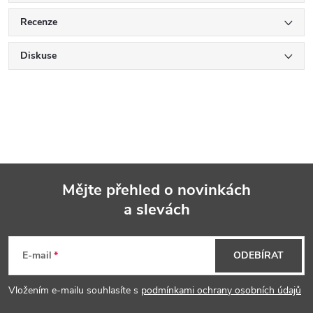
Recenze
Diskuse
Mějte přehled o novinkách
a slevách
Z
á
E-mail
ODEBÍRAT
p
Vložením e-mailu souhlasíte s
podmínkami ochrany osobních údajů