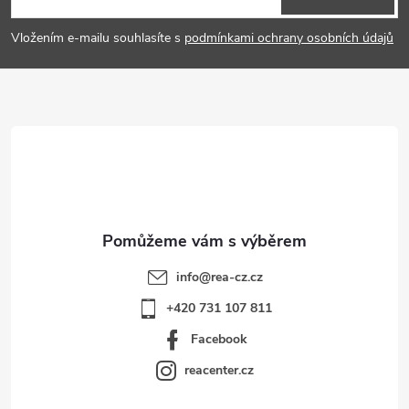
p
Vložením e-mailu souhlasíte s
podmínkami ochrany osobních údajů
a
t
í
info
@
rea-cz.cz
+420 731 107 811
Facebook
reacenter.cz