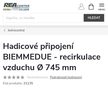
Přejít
NÁKUPNÍ
KOŠÍK
na
obsah
HLEDAT
Jednocestná
Hadicové připojení
BIEMMEDUE - recirkulace
vzduchu Ø 745 mm
Neohodnoceno
Podrobnosti hodnocení
Kód produktu:
21135