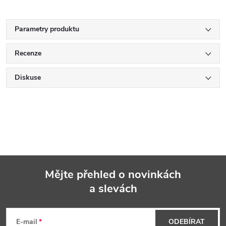
Parametry produktu
Recenze
Diskuse
Mějte přehled o novinkách
a slevách
Z
á
E-mail
ODEBÍRAT