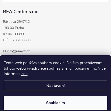
REA Center s.r.o.
Bártlova 2947/12
193 00 Praha
IČ: 06199089
DIČ: CZ06199089
✉
info@rea-cz.cz
✆ +420 603 289 410
Tento web používá soubory cookie. Dalším procházením
tohoto webu vyjadřujete souhlas s jejich používáním.. Více
informací
zde
.
Nastavení
Copyright 2026
REA-CZ.cz
. Všechna práva vyhrazena.
Upravit nastavení
cookies
Souhlasím
Vytvořil Shoptet