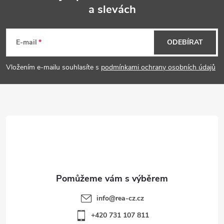
a slevách
Z
á
E-mail
ODEBÍRAT
p
Vložením e-mailu souhlasíte s
podmínkami ochrany osobních údajů
a
t
í
info
@
rea-cz.cz
+420 731 107 811