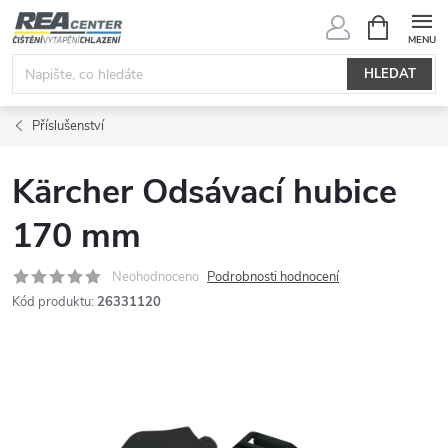
Přejít
NÁKUPNÍ
KOŠÍK
na
obsah
HLEDAT
Příslušenství
Kärcher Odsávací hubice
170 mm
Neohodnoceno
Podrobnosti hodnocení
Kód produktu:
26331120