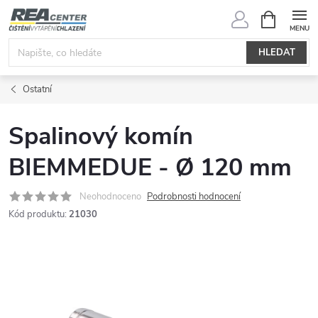
Přejít
NÁKUPNÍ
KOŠÍK
na
obsah
HLEDAT
Ostatní
Spalinový komín
BIEMMEDUE - Ø 120 mm
Neohodnoceno
Podrobnosti hodnocení
Kód produktu:
21030