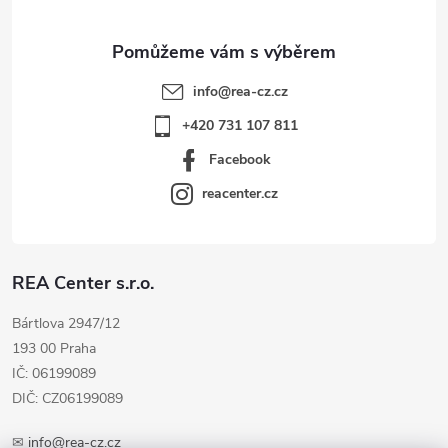
info
@
rea-cz.cz
+420 731 107 811
Facebook
reacenter.cz
REA Center s.r.o.
Bártlova 2947/12
193 00 Praha
IČ: 06199089
DIČ: CZ06199089
✉
info@rea-cz.cz