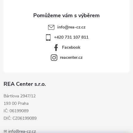
info
@
rea-cz.cz
+420 731 107 811
Facebook
reacenter.cz
REA Center s.r.o.
Bártlova 2947/12
193 00 Praha
IČ: 06199089
DIČ: CZ06199089
✉
info@rea-cz.cz