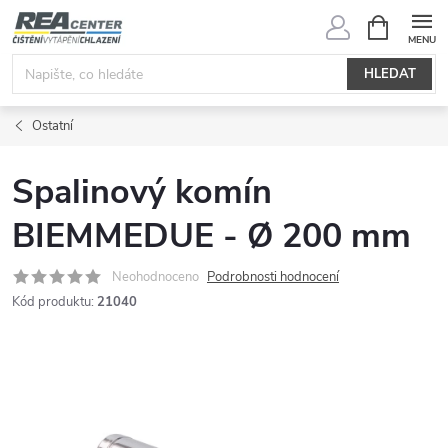
Přejít
NÁKUPNÍ
KOŠÍK
na
obsah
HLEDAT
Ostatní
Spalinový komín
BIEMMEDUE - Ø 200 mm
Neohodnoceno
Podrobnosti hodnocení
Kód produktu:
21040