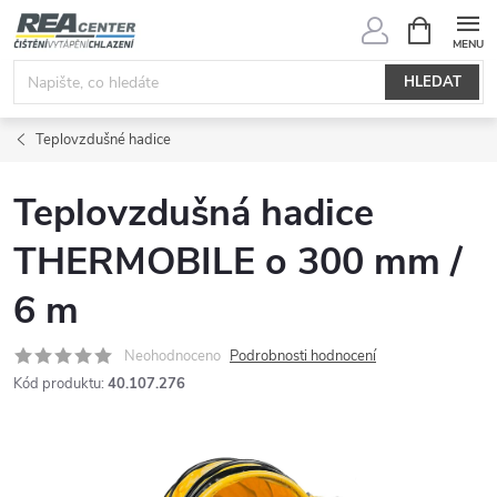
Přejít
NÁKUPNÍ
KOŠÍK
na
obsah
HLEDAT
Teplovzdušné hadice
Teplovzdušná hadice
THERMOBILE o 300 mm /
6 m
Neohodnoceno
Podrobnosti hodnocení
Kód produktu:
40.107.276