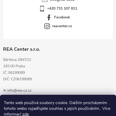
+420 731 107 811
Facebook
reacenter.cz
REA Center s.r.o.
Bártlova 2947/12
193 00 Praha
IČ: 06199089
DIČ: CZ06199089
✉
info@rea-cz.cz
✆ +420 603 289 410
Tento web používá soubory cookie. Dalším procházením
tohoto webu vyjadřujete souhlas s jejich používáním.. Více
informací
zde
.