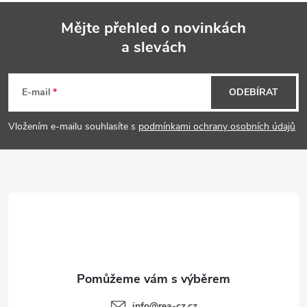
Mějte přehled o novinkách
a slevách
Z
á
E-mail
ODEBÍRAT
p
Vložením e-mailu souhlasíte s
podmínkami ochrany osobních údajů
a
t
í
info
@
rea-cz.cz