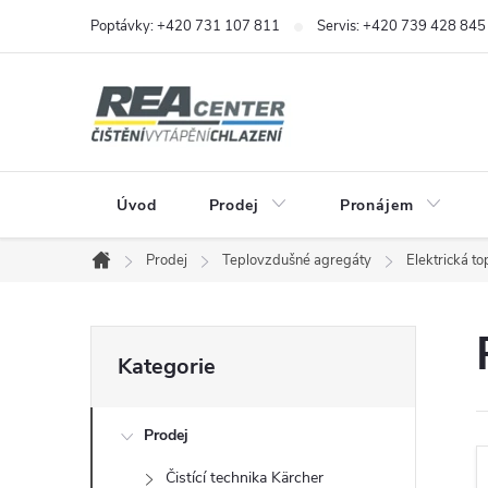
Přejít
Poptávky: +420 731 107 811
Servis: +420 739 428 845
na
obsah
Úvod
Prodej
Pronájem
Prodej
Teplovzdušné agregáty
Elektrická to
Domů
P
Přeskočit
Kategorie
kategorie
o
Prodej
s
Čistící technika Kärcher