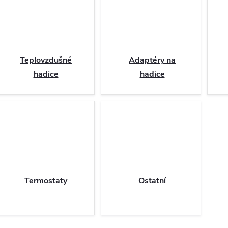
Teplovzdušné
Adaptéry na
hadice
hadice
Termostaty
Ostatní