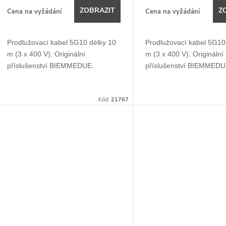
d
o
ZOBRAZIT
Z
Cena na vyžádání
Cena na vyžádání
u
d
Prodlužovací kabel 5G10 délky 10
Prodlužovací kabel 5G10
k
m (3 x 400 V). Originální
m (3 x 400 V). Originální
u
příslušenství BIEMMEDUE.
příslušenství BIEMMEDU
t
k
ů
Kód:
21767
t
ů