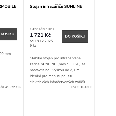
ERMOBILE
Stojan infrazářičů SUNLINE
1 422 Kč bez DPH
 KOŠÍKU
1 721 Kč
DO KOŠÍKU
od 18.12.2025
5 ks
600 mm.
Stabilní stojan pro infračervené
zářiče
SUNLINE
(řady SE i SP) se
nastavitelnou výškou do 3,1 m.
Ideální pro mobilní použití
elektrických infračervených zářičů.
Kód:
41.522.196
Kód:
STOJANSP