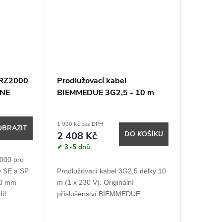
IRZ2000
Prodlužovací kabel
INE
BIEMMEDUE 3G2,5 - 10 m
1 990 Kč bez DPH
OBRAZIT
2 408 Kč
DO KOŠÍKU
✔ 3~5 dnů
000 pro
y SE a SP.
Prodlužovací kabel 3G2,5 délky 10
50 mm
m (1 x 230 V). Originální
íl.
příslušenství BIEMMEDUE.