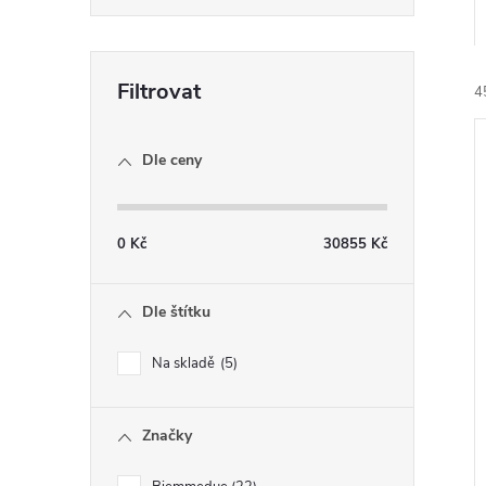
4
Dle ceny
0
Kč
30855
Kč
í
i
Dle štítku
Na skladě
5
Značky