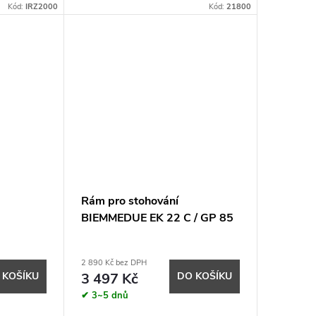
Kód:
IRZ2000
Kód:
21800
Rám pro stohování
BIEMMEDUE EK 22 C / GP 85
2 890 Kč bez DPH
 KOŠÍKU
3 497 Kč
DO KOŠÍKU
✔ 3~5 dnů