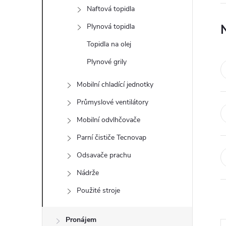
e
Naftová topidla
Plynová topidla
l
Topidla na olej
Plynové grily
Mobilní chladící jednotky
Průmyslové ventilátory
Mobilní odvlhčovače
Parní čističe Tecnovap
Odsavače prachu
Nádrže
Použité stroje
Pronájem