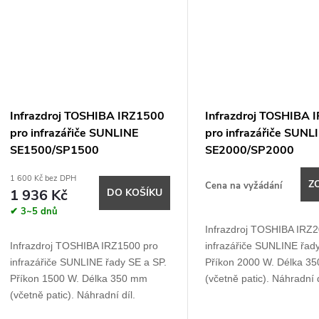
Infrazdroj TOSHIBA IRZ1500
Infrazdroj TOSHIBA 
pro infrazářiče SUNLINE
pro infrazářiče SUNL
SE1500/SP1500
SE2000/SP2000
1 600 Kč bez DPH
Z
Cena na vyžádání
1 936 Kč
DO KOŠÍKU
✔ 3~5 dnů
Infrazdroj TOSHIBA IRZ2
Infrazdroj TOSHIBA IRZ1500 pro
infrazářiče SUNLINE řad
infrazářiče SUNLINE řady SE a SP.
Příkon 2000 W. Délka 3
Příkon 1500 W. Délka 350 mm
(včetně patic). Náhradní d
(včetně patic). Náhradní díl.