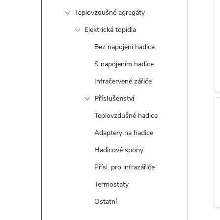
t
Teplovzdušné agregáty
r
Elektrická topidla
Bez napojení hadice
a
S napojením hadice
n
Infračervené zářiče
Příslušenství
n
Teplovzdušné hadice
í
Adaptéry na hadice
Hadicové spony
p
Přísl. pro infrazářiče
a
Termostaty
n
Ostatní