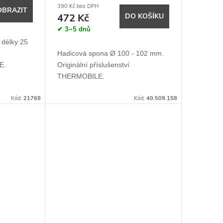
390 Kč bez DPH
OBRAZIT
472 Kč
DO KOŠÍKU
✔ 3~5 dnů
 délky 25
Hadicová spona Ø 100 - 102 mm.
E.
Originální příslušenství
THERMOBILE.
Kód:
21768
Kód:
40.509.158