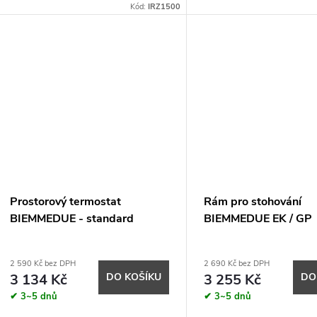
Kód:
IRZ1500
Prostorový termostat
Rám pro stohování
BIEMMEDUE - standard
BIEMMEDUE EK / GP
2 590 Kč bez DPH
2 690 Kč bez DPH
3 134 Kč
DO KOŠÍKU
3 255 Kč
DO
✔ 3~5 dnů
✔ 3~5 dnů