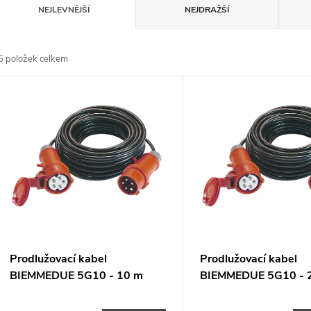
Ř
NEJLEVNĚJŠÍ
NEJDRAŽŠÍ
a
5
položek celkem
z
V
e
ý
n
p
p
s
r
p
Prodlužovací kabel
Prodlužovací kabel
o
BIEMMEDUE 5G10 - 10 m
BIEMMEDUE 5G10 - 
r