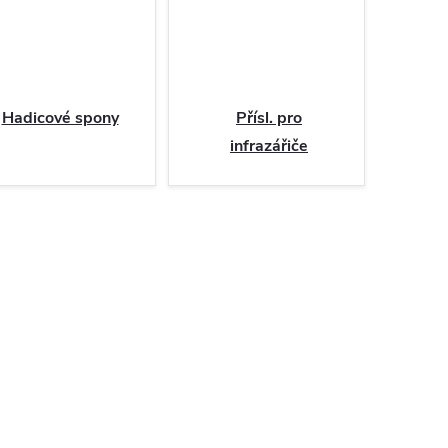
Hadicové spony
Přísl. pro
infrazářiče