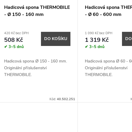
Hadicová spona THERMOBILE
Hadicová spona TH
- Ø 150 - 160 mm
- Ø 60 - 600 mm
420 Kč bez DPH
1 090 Kč bez DPH
508 Kč
DO KOŠÍKU
1 319 Kč
DO
✔ 3~5 dnů
✔ 3~5 dnů
Hadicová spona Ø 150 - 160 mm.
Hadicová spona Ø 60 - 
Originální příslušenství
Originální příslušenství
THERMOBILE.
THERMOBILE.
Kód:
40.502.251