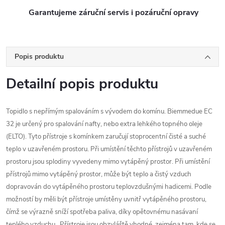
Garantujeme záruční servis i pozáruční opravy
Popis produktu
Detailní popis produktu
Topidlo s nepřímým spalováním s vývodem do komínu. Biemmedue EC
32 je určený pro spalování nafty, nebo extra lehkého topného oleje
(ELTO). Tyto přístroje s komínkem zaručují stoprocentní čisté a suché
teplo v uzavřeném prostoru. Při umístění těchto přístrojů v uzavřeném
prostoru jsou splodiny vyvedeny mimo vytápěný prostor. Při umístění
přístrojů mimo vytápěný prostor, může být teplo a čistý vzduch
dopravován do vytápěného prostoru teplovzdušnými hadicemi. Podle
možností by měli být přístroje umístěny uvnitř vytápěného prostoru,
čímž se výrazně sníží spotřeba paliva, díky opětovnému nasávaní
teplého vzduchu . Přístroje jsou obzvláště vhodné, zejména tam, kde se