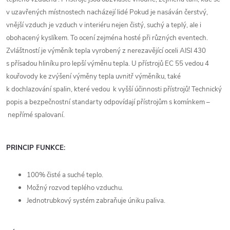
v uzavřených místnostech nacházejí lidé Pokud je nasáván čerstvý,
vnější vzduch je vzduch v interiéru nejen čistý, suchý a teplý, ale i
obohacený kyslíkem. To ocení zejména hosté při různých eventech.
Zvláštností je výměník tepla vyrobený z nerezavějící oceli AISI 430
s přísadou hliníku pro lepší výměnu tepla. U přístrojů EC 55 vedou 4
kouřovody ke zvýšení výměny tepla uvnitř výměníku, také
k dochlazování spalin, které vedou k vyšší účinnosti přístrojů! Technický
popis a bezpečnostní standarty odpovídají přístrojům s komínkem –
nepřímé spalovaní.
PRINCIP FUNKCE:
100% čisté a suché teplo.
Možný rozvod teplého vzduchu.
Jednotrubkový systém zabraňuje úniku paliva.