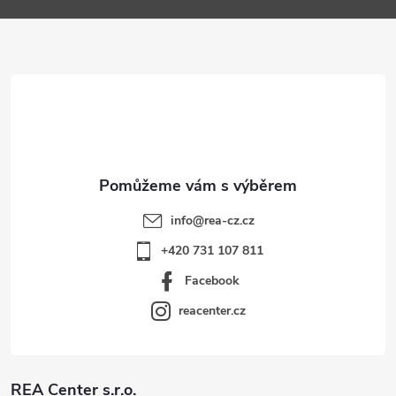
a
t
í
info
@
rea-cz.cz
+420 731 107 811
Facebook
reacenter.cz
REA Center s.r.o.