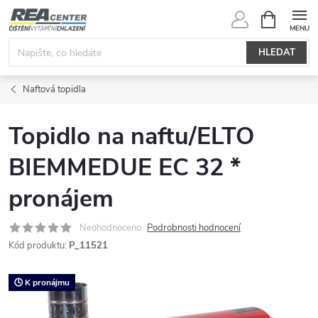
Přejít
NÁKUPNÍ
KOŠÍK
na
obsah
HLEDAT
Naftová topidla
Topidlo na naftu/ELTO
BIEMMEDUE EC 32 *
pronájem
Neohodnoceno
Podrobnosti hodnocení
Kód produktu:
P_11521
🕓 K pronájmu