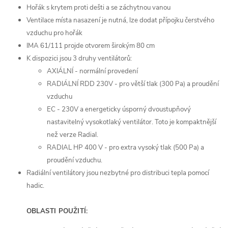
Hořák s krytem proti dešti a se záchytnou vanou
Ventilace místa nasazení je nutná, lze dodat přípojku čerstvého
vzduchu pro hořák
IMA 61/111 projde otvorem širokým 80 cm
K dispozici jsou 3 druhy ventilátorů:
AXIÁLNÍ - normální provedení
RADIÁLNÍ RDD 230V - pro větší tlak (300 Pa) a proudění
vzduchu
EC - 230V a energeticky úsporný dvoustupňový
nastavitelný vysokotlaký ventilátor. Toto je kompaktnější
než verze Radial.
RADIAL HP 400 V - pro extra vysoký tlak (500 Pa) a
proudění vzduchu.
Radiální ventilátory jsou nezbytné pro distribuci tepla pomocí
hadic.
OBLASTI POUŽITÍ: