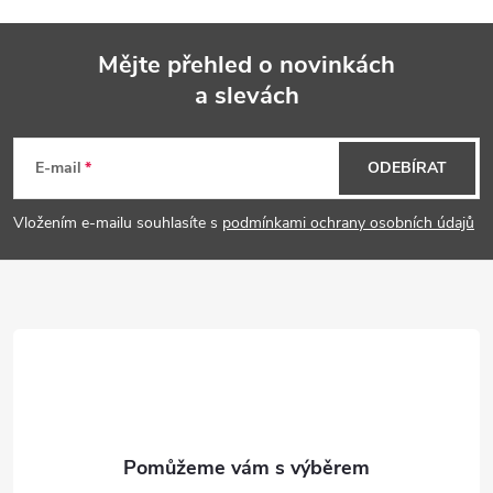
Mějte přehled o novinkách
a slevách
Z
á
E-mail
ODEBÍRAT
p
Vložením e-mailu souhlasíte s
podmínkami ochrany osobních údajů
a
t
í