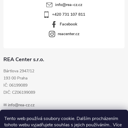
info
@
rea-cz.cz
+420 731 107 811
Facebook
reacenter.cz
REA Center s.r.o.
Bártlova 2947/12
193 00 Praha
IČ: 06199089
DIČ: CZ06199089
✉
info@rea-cz.cz
✆ +420 603 289 410
Tento web používá soubory cookie. Dalším procházením
tohoto webu vyjadřujete souhlas s jejich používáním.. Více