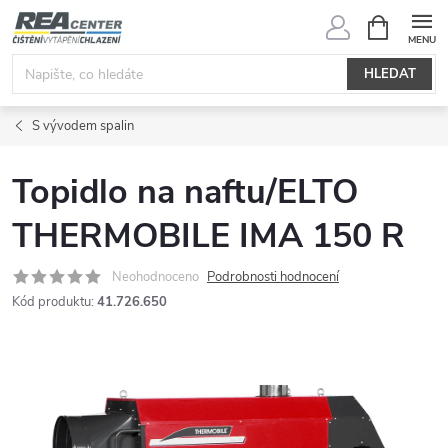
Přejít
NÁKUPNÍ
KOŠÍK
na
obsah
HLEDAT
S vývodem spalin
Topidlo na naftu/ELTO
THERMOBILE IMA 150 R
Neohodnoceno
Podrobnosti hodnocení
Kód produktu:
41.726.650