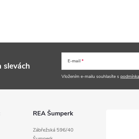
E-mail
a slevách
Vložením e-mailu souhlasíte s
podmínka
c
REA Šumperk
Zábřežská 596/40
Šumperk