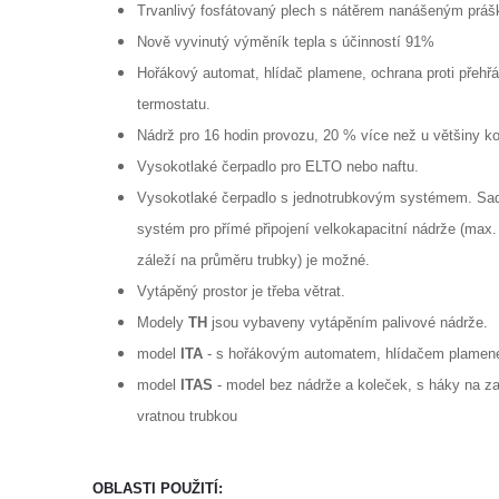
Trvanlivý fosfátovaný plech s nátěrem nanášeným prášk
Nově vyvinutý výměník tepla s účinností 91%
Hořákový automat, hlídač plamene, ochrana proti přehřá
termostatu.
Nádrž pro 16 hodin provozu, 20 % více než u většiny k
Vysokotlaké čerpadlo pro ELTO nebo naftu.
Vysokotlaké čerpadlo s jednotrubkovým systémem. Sada
systém pro přímé
připojení velkokapacitní nádrže (max
záleží na průměru trubky) je možné.
Vytápěný prostor je třeba větrat.
Modely
TH
jsou vybaveny vytápěním palivové nádrže.
model
ITA
- s hořákovým automatem, hlídačem plamene
model
ITAS
- model bez nádrže a koleček, s háky na 
vratnou trubkou
OBLASTI POUŽITÍ: