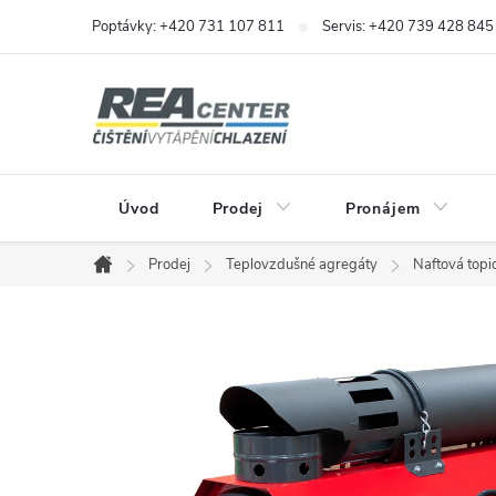
Přejít
Poptávky: +420 731 107 811
Servis: +420 739 428 845
na
obsah
Úvod
Prodej
Pronájem
Prodej
Teplovzdušné agregáty
Naftová topi
Domů