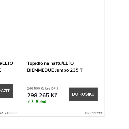
u/ELTO
Topidlo na naftu/ELTO
Vytápěc
E
BIEMMEDUE Jumbo 235 T
THERMO
246 500 Kč bez DPH
AZIT
Cena na 
298 265 Kč
DO KOŠÍKU
✔ 3~5 dnů
41.740.800
Kód:
11733