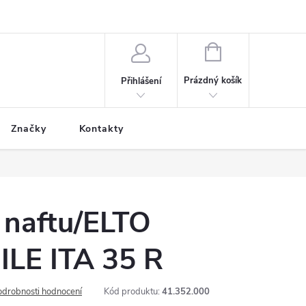
NÁKUPNÍ
KOŠÍK
Prázdný košík
Přihlášení
Značky
Kontakty
 naftu/ELTO
LE ITA 35 R
odrobnosti hodnocení
Kód produktu:
41.352.000