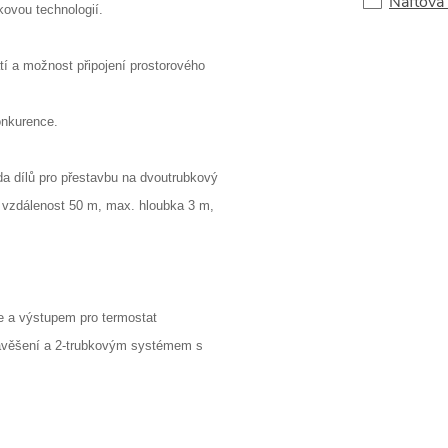
Naftová
ovou technologií.
tí a možnost připojení prostorového
onkurence.
 dílů pro přestavbu na dvoutrubkový
. vzdálenost 50 m, max. hloubka 3 m,
 a výstupem pro termostat
zavěšení a 2-trubkovým systémem s