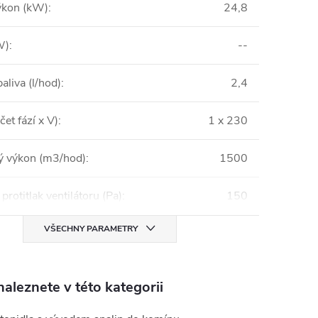
ýkon (kW)
:
24,8
W)
:
--
aliva (l/hod)
:
2,4
čet fází x V)
:
1 x 230
 výkon (m3/hod)
:
1500
protitlak ventilátoru (Pa)
:
150
VŠECHNY PARAMETRY
aleznete v této kategorii