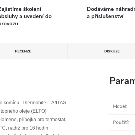
Zajistíme školení
Dodáváme náhradní
obsluhy a uvedení do
a příslušenství
provozu
RECENZE
DISKUZE
Param
o komínu. Thermobile ITA/ITAS
Model
:
o topného oleje (ELTO).
lamene, přípojka pro termostat,
Použití
:
°C, nádrž pro 16 hodin