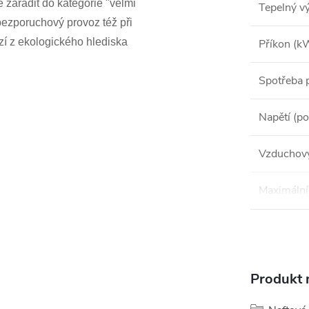
 zařadit do kategorie "velmi
Tepelný v
bezporuchový provoz též při
zí z ekologického hlediska
Příkon (k
Spotřeba p
Napětí (po
Vzduchový
Maximální 
Produkt n