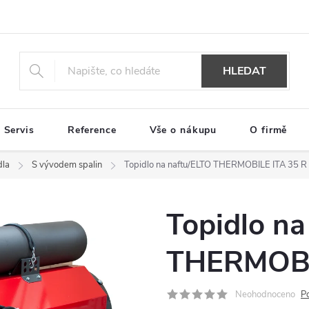
HLEDAT
Servis
Reference
Vše o nákupu
O firmě
dla
S vývodem spalin
Topidlo na naftu/ELTO THERMOBILE ITA 35 R
Topidlo na
THERMOBI
Neohodnoceno
P