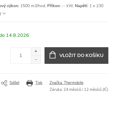
ový výkon:
1500 m3/hod,
Příkon:
-- kW,
Napětí:
1 x 230
e
14.8.2026
VLOŽIT DO KOŠÍKU
Sdílet
Tisk
Značka:
Thermobile
Záruka
:
24 měsíců / 12 měsíců (IČ)