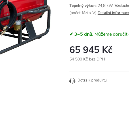
Tepelný výkon:
24,8 kW,
Vzduch
(počet fází x V)
Detailní informac
✔ 3~5 dnů
65 945 Kč
54 500 Kč bez DPH
Měrná
cena:
Dotaz k produktu