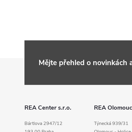
Z
Mějte přehled o novinkách
á
p
a
REA Center s.r.o.
REA Olomou
t
Bártlova 2947/12
Týnecká 939/31
193 00 Praha
Olomouc - Holice