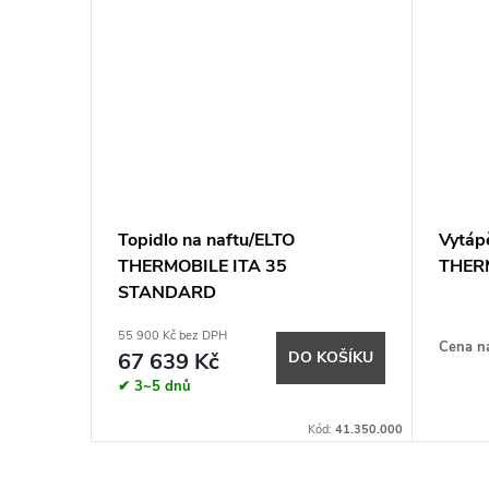
Topidlo na naftu/ELTO
Vytápě
THERMOBILE ITA 35
THER
STANDARD
55 900 Kč bez DPH
Cena n
KOŠÍKU
67 639 Kč
DO KOŠÍKU
✔ 3~5 dnů
Kód:
11511
Kód:
41.350.000