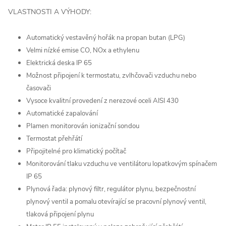
VLASTNOSTI A VÝHODY:
Automatický vestavěný hořák na propan butan (LPG)
Velmi nízké emise CO, NOx a ethylenu
Elektrická deska IP 65
Možnost připojení k termostatu,
zvlhčovači vzduchu nebo
časovači
Vysoce kvalitní provedení z nerezové oceli AISI 430
Automatické zapalování
Plamen monitorován ionizační sondou
Termostat přehřátí
Připojitelné pro klimatický počítač
Monitorování tlaku vzduchu ve ventilátoru
lopatkovým spínačem
IP 65
Plynová řada: plynový filtr, regulátor plynu, bezpečnostní
plynový ventil
a pomalu otevírající se pracovní plynový ventil,
tlaková připojení plynu