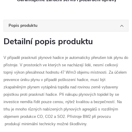
Popis produktu
Detailní popis produktu
V případě prasknutí plynové hadice je automaticky přerušen tok plynu do
přístroje. V prostorách ve kterých se nacházejí lidé, nesmí celkový
topný výkon přesáhnout hodnotu 47 W/m3 objemu místnosti. Za účelem
prevence úniku plynu v případě poškození hadice, musí být
zkapalněným plynem vytápěná topidla nad rovinou země vybaveny
pojistkou proti prasknutí hadice. Při nákupu plynových topidel by se
investice neměla řídit pouze cenou, nýbrž kvalitou a bezpečností. Na
trhu je mnoho různých nabízených plynových agregátů s rozdílným
objemem produkce CO, CO2 a SO2. Přístroje BM2 při provozu
produkují minimální technicky možné škodliviny.