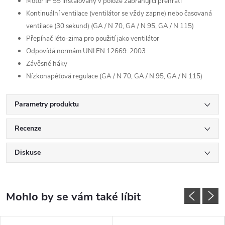
Motor IP 55 instalovaný v poloze zabraňující přehřátí
Kontinuální ventilace (ventilátor se vždy zapne) nebo
časovaná
ventilace (30 sekund)
(GA / N 70, GA / N 95, GA / N 115)
Přepínač léto-zima pro použití jako ventilátor
Odpovídá normám UNI EN 12669: 2003
Závěsné háky
Nízkonapěťová regulace (GA / N 70, GA / N 95, GA / N 115)
Parametry produktu
Recenze
Diskuse