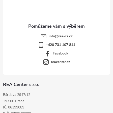
í
info
@
rea-cz.cz
+420 731 107 811
Facebook
reacenter.cz
REA Center s.r.o.
Bártlova 2947/12
193 00 Praha
IČ: 06199089