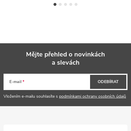
Mějte přehled o novinkách
a slevách
Z
á
E-mail
ODEBÍRAT
p
Vložením e-mailu souhlasíte s
podmínkami ochrany osobních údajů
a
t