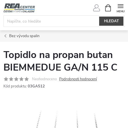
Přejít
NÁKUPNÍ
KOŠÍK
na
obsah
HLEDAT
Bez vývodu spalin
Topidlo na propan butan
BIEMMEDUE GA/N 115 C
Neohodnoceno
Podrobnosti hodnocení
Kód produktu:
03GA512