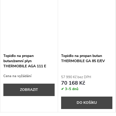
Topidlo na propan
Topidlo na propan butan
butan/zemní plyn
THERMOBILE GA 85 E/EV
THERMOBILE AGA 111 E
Cena na vyžádání
57 990 Kč bez DPH
70 168 Kč
✔ 3~5 dnů
ZOBRAZIT
DO KOŠÍKU