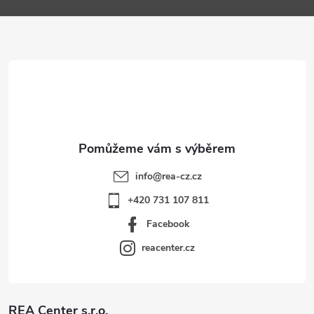
a
t
í
info
@
rea-cz.cz
+420 731 107 811
Facebook
reacenter.cz
REA Center s.r.o.