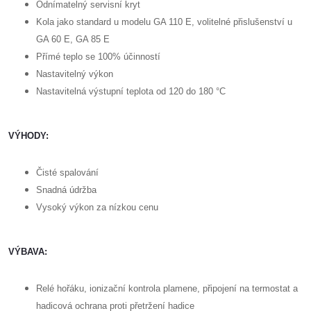
Odnímatelný servisní kryt
Kola jako standard u modelu GA 110 E, volitelné přislušenství u
GA 60 E, GA 85 E
Přímé teplo se 100% účinností
Nastavitelný výkon
Nastavitelná výstupní teplota od 120 do 180 °C
VÝHODY:
Čisté spalování
Snadná údržba
Vysoký výkon za nízkou cenu
VÝBAVA:
Relé hořáku, ionizační kontrola plamene, připojení na termostat a
hadicová ochrana proti přetržení hadice