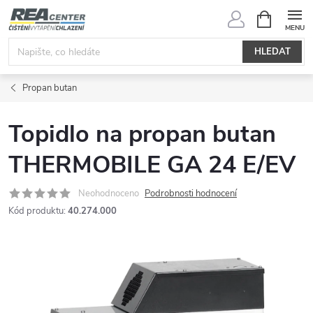
Přejít
NÁKUPNÍ
KOŠÍK
na
obsah
HLEDAT
Propan butan
Topidlo na propan butan
THERMOBILE GA 24 E/EV
Neohodnoceno
Podrobnosti hodnocení
Kód produktu:
40.274.000