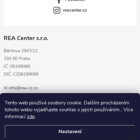
reacenter.cz
REA Center s.r.o.
Bártlova 2947/12
193 00 Praha
IČ: 06199089
DIČ: CZ06199089
✉
info@rea-cz.cz
✆ +420 603 289 410
Tento web používá soubory cookie. Dalším procházením
tohoto webu vyjadřujete souhlas s jejich používáním.. Více
informací
zde
.
Nastavení
Copyright 2026
REA-CZ.cz
. Všechna práva vyhrazena.
Upravit nastavení