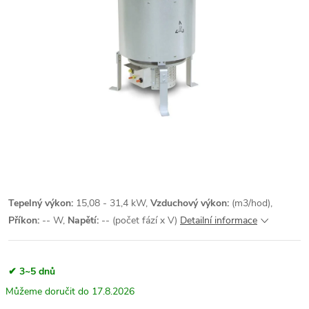
Tepelný výkon:
15,08 - 31,4 kW,
Vzduchový výkon:
(m3/hod),
Příkon:
-- W,
Napětí:
-- (počet fází x V)
Detailní informace
✔ 3~5 dnů
17.8.2026