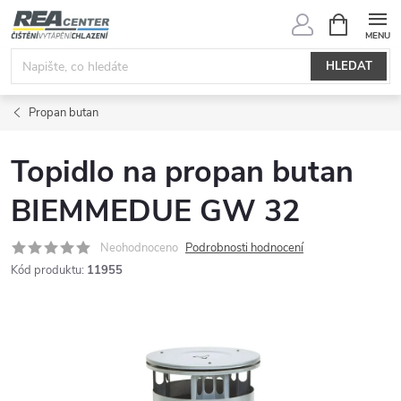
Přejít
NÁKUPNÍ
KOŠÍK
na
obsah
HLEDAT
Propan butan
Topidlo na propan butan
BIEMMEDUE GW 32
Neohodnoceno
Podrobnosti hodnocení
Kód produktu:
11955