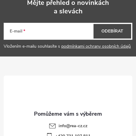
Mějte přehled o novinkách
a slevách
Z
á
E-mail
ODEBÍRAT
p
Vložením e-mailu souhlasíte s
podmínkami ochrany osobních údajů
a
t
í
info
@
rea-cz.cz