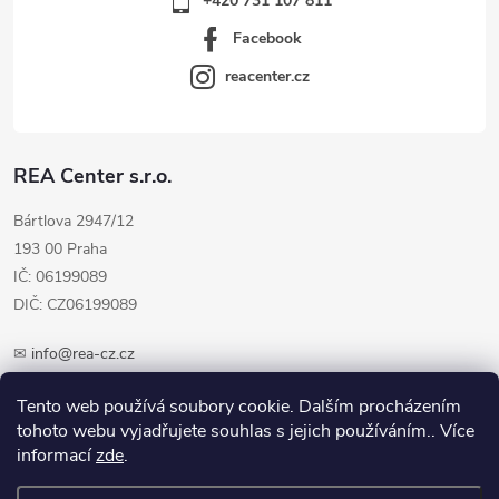
+420 731 107 811
Facebook
reacenter.cz
REA Center s.r.o.
Bártlova 2947/12
193 00 Praha
IČ: 06199089
DIČ: CZ06199089
✉
info@rea-cz.cz
✆ +420 603 289 410
Tento web používá soubory cookie. Dalším procházením
tohoto webu vyjadřujete souhlas s jejich používáním.. Více
informací
zde
.