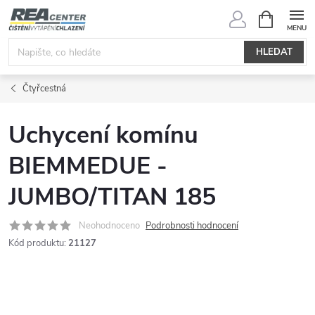
Přejít
NÁKUPNÍ
KOŠÍK
na
obsah
HLEDAT
Čtyřcestná
Uchycení komínu
BIEMMEDUE -
JUMBO/TITAN 185
Neohodnoceno
Podrobnosti hodnocení
Kód produktu:
21127