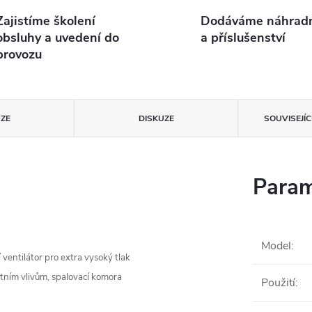
Zajistíme školení
Dodáváme náhradní
obsluhy a uvedení do
a příslušenství
provozu
ZE
DISKUZE
SOUVISEJÍ
Param
Model
:
í ventilátor pro extra vysoký tlak
stním vlivům, spalovací komora
Použití
: