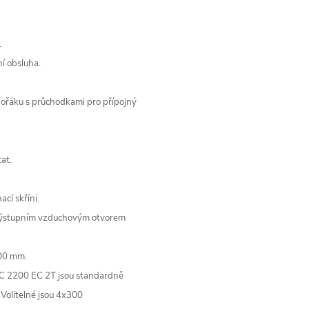
.
í obsluha.
 hořáku s průchodkami pro přípojný
at.
cí skříni.
výstupním vzduchovým otvorem
00 mm.
 2200 EC 2T jsou standardně
olitelné jsou 4x300