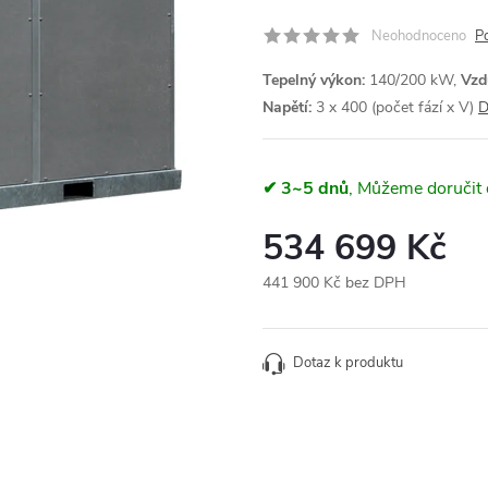
Neohodnoceno
P
Tepelný výkon:
140/200 kW,
Vzd
Napětí:
3 x 400 (počet fází x V)
D
✔ 3~5 dnů
534 699 Kč
441 900 Kč bez DPH
Měrná
cena:
Dotaz k produktu