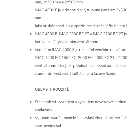
mm, 6x300 mm a 2x500 mm.
IMAC 4000 E je k dispozici s výstupním panelem 3x5
mm.
Jako příslušenství je k dispozici recirkulační příruba
IMAC 4000 E, IMAC 2000 EC 2T a IMAC 2200 EC 2T j
hořákem a 2 rychlostním ventilátorem.
Ventilátor IMAC 4000 E je řízen frekvenčním regulátorem
IMAC 1200 EC, 1500 EC, 2000 EC, 2000 EC 2T a 2200
ventilátorem, který lze přepínat mezi vysokou a nízkou r
standardní vestavěný softstartér a fázové řízení.
OBLASTI POUŽITÍ:
Stavebnictví - vytápění a vysoušení novostaveb a zimn
záplavách.
Vytápění stanů - modely jsou zvlášť vhodné pro vytápěn
sportovních hal