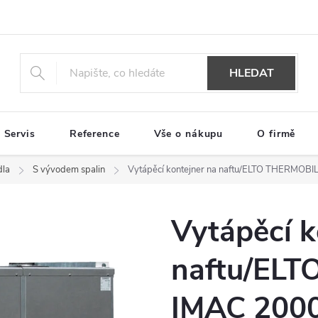
HLEDAT
Servis
Reference
Vše o nákupu
O firmě
dla
S vývodem spalin
Vytápěcí kontejner na naftu/ELTO THERMOB
Vytápěcí k
naftu/EL
IMAC 2000