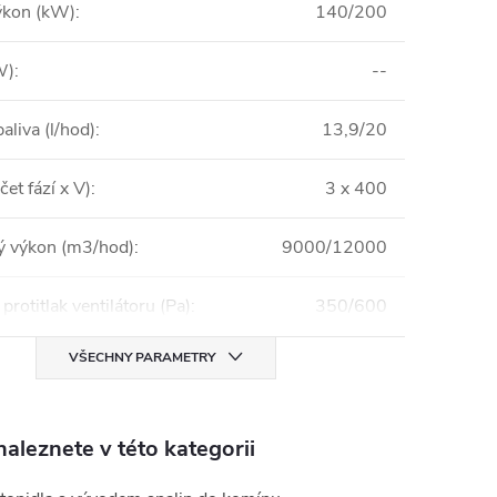
ýkon (kW)
:
140/200
W)
:
--
aliva (l/hod)
:
13,9/20
čet fází x V)
:
3 x 400
 výkon (m3/hod)
:
9000/12000
protitlak ventilátoru (Pa)
:
350/600
VŠECHNY PARAMETRY
aleznete v této kategorii