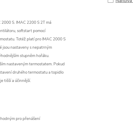
Naftová
AC 2000 S. IMAC 2200 S 2T má
tilátoru, softstart pomocí
rmostatu. Totéž platí pro IMAC 2000 S
ré jsou nastaveny s nepatrným
jvýhodnějším stupněm hořáku.
yšším nastaveným termostatem. Pokud
astavení druhého termostatu a topidlo
 tišší a účinnější.
vhodným pro přenášení