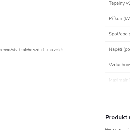
Tepelný v
Příkon (k
Spotřeba p
Napětí (po
ho množství teplého vzduchu na velké
Vzduchový
Maximální 
Produkt n