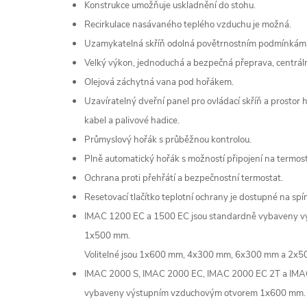
Konstrukce umožňuje uskladnění do stohu.
Recirkulace nasávaného teplého vzduchu je možná.
Uzamykatelná skříň odolná povětrnostním podmínkám
Velký výkon, jednoduchá a bezpečná přeprava, centráln
Olejová záchytná vana pod hořákem.
Uzavíratelný dveřní panel pro ovládací skříň a prostor
kabel a palivové hadice.
Průmyslový hořák s průběžnou kontrolou.
Plně automatický hořák s možností připojení na termost
Ochrana proti přehřátí a bezpečnostní termostat.
Resetovací tlačítko teplotní ochrany je dostupné na spína
IMAC 1200 EC a 1500 EC jsou standardně vybaveny 
1x500 mm.
Volitelné jsou 1x600 mm, 4x300 mm, 6x300 mm a 2x5
IMAC 2000 S, IMAC 2000 EC, IMAC 2000 EC 2T a IMAC
vybaveny výstupním vzduchovým otvorem 1x600 mm. V