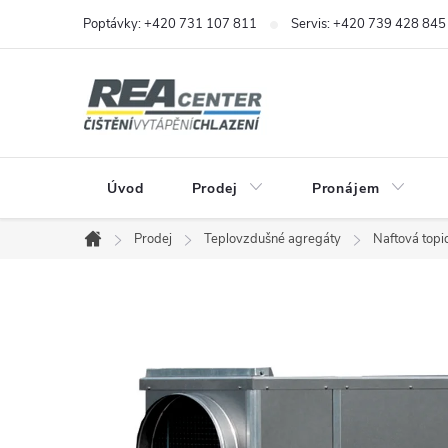
Přejít
Poptávky: +420 731 107 811
Servis: +420 739 428 845
na
obsah
Úvod
Prodej
Pronájem
Prodej
Teplovzdušné agregáty
Naftová topi
Domů