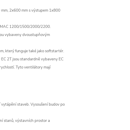
00 mm, 2x600 mm s výstupem 1x800
 pro IMAC 1200/1500/2000/2200.
sou vybaveny dvoustupňovým
, který funguje také jako softstartér.
 EC 2T jsou standardně vybaveny EC
ychlostí. Tyto ventilátory mají
í vytápění staveb. Vysoušení budov po
í stanů, výstavních prostor a