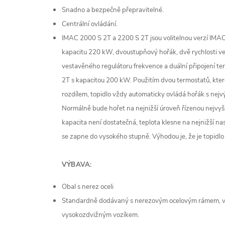
Snadno a bezpečně přepravitelné.
Centrální ovládání.
IMAC 2000 S 2T a 2200 S 2T jsou volitelnou verzí IM
kapacitu 220 kW, dvoustupňový hořák, dvě rychlosti ven
vestavěného regulátoru frekvence a duální připojení te
2T s kapacitou 200 kW. Použitím dvou termostatů, kte
rozdílem, topidlo vždy automaticky ovládá hořák s ne
Normálně bude hořet na nejnižší úroveň řízenou nejv
kapacita není dostatečná, teplota klesne na nejnižší n
se zapne do vysokého stupně. Výhodou je, že je topidlo je
VÝBAVA:
Obal s nerez oceli
Standardně dodávaný s nerezovým ocelovým rámem, 
vysokozdvižným vozíkem.