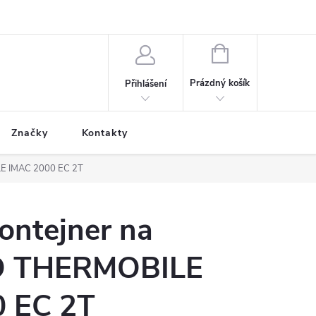
NÁKUPNÍ
KOŠÍK
Prázdný košík
Přihlášení
Značky
Kontakty
ILE IMAC 2000 EC 2T
ontejner na
TO THERMOBILE
 EC 2T