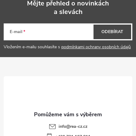
r
Mějte přehled o novinkách
v
a slevách
Z
k
á
E-mail
ODEBÍRAT
y
p
v
Vložením e-mailu souhlasíte s
podmínkami ochrany osobních údajů
a
ý
p
t
i
í
s
u
info
@
rea-cz.cz