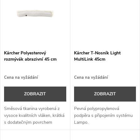
t
Kärcher.
t
ů
ů
Kärcher Polyesterový
Kärcher T-Nosník Light
rozmývák abrazivní 45 cm
MultiLink 45cm
Cena na vyžádání
Cena na vyžádání
ZOBRAZIT
ZOBRAZIT
Směsová tkanina vyrobená z
Pevná polypropylenová
vysoce kvalitních vláken, krátká
podpěra s připojením systému
s dodatečným povrchem
Lampo.
podložky.