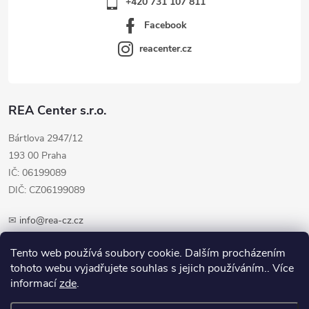
+420 731 107 811
Facebook
reacenter.cz
REA Center s.r.o.
Bártlova 2947/12
193 00 Praha
IČ: 06199089
DIČ: CZ06199089
✉
info@rea-cz.cz
✆ +420 603 289 410
Tento web používá soubory cookie. Dalším procházením
tohoto webu vyjadřujete souhlas s jejich používáním.. Více
informací
zde
.