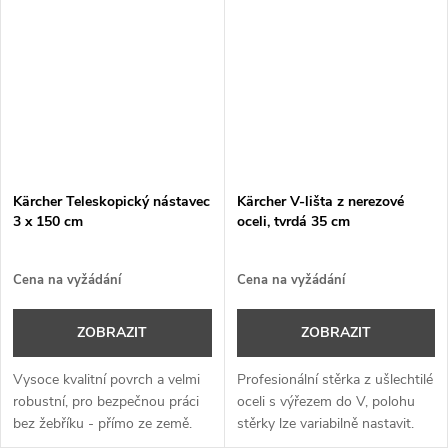
Kärcher Teleskopický nástavec
Kärcher V-lišta z nerezové
3 x 150 cm
oceli, tvrdá 35 cm
Cena na vyžádání
Cena na vyžádání
ZOBRAZIT
ZOBRAZIT
Vysoce kvalitní povrch a velmi
Profesionální stěrka z ušlechtilé
robustní, pro bezpečnou práci
oceli s výřezem do V, polohu
bez žebříku - přímo ze země.
stěrky lze variabilně nastavit.