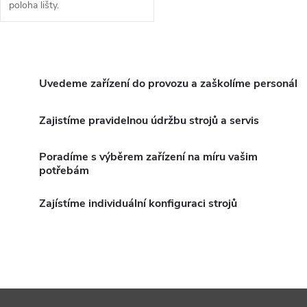
poloha lišty.
O
v
Uvedeme zařízení do provozu a zaškolíme personál
l
Zajistíme pravidelnou údržbu strojů a servis
á
Poradíme s výběrem zařízení na míru vašim
d
potřebám
a
Zajístíme individuální konfiguraci strojů
c
í
p