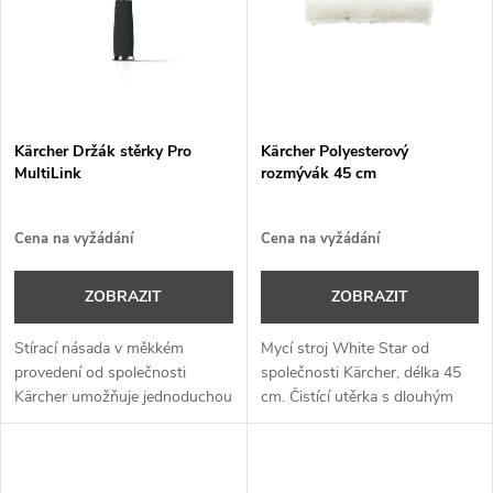
e
p
n
i
í
s
p
Kärcher Držák stěrky Pro
Kärcher Polyesterový
MultiLink
rozmývák 45 cm
p
r
r
Cena na vyžádání
Cena na vyžádání
o
o
ZOBRAZIT
ZOBRAZIT
d
d
Stírací násada v měkkém
Mycí stroj White Star od
u
provedení od společnosti
společnosti Kärcher, délka 45
Kärcher umožňuje jednoduchou
cm. Čistící utěrka s dlouhým
u
výměnu lišty, bezpečně sedí v
vlasem pro rychlé čištění oken a
k
ruce a lze ji snadno používat i s
jiných povrchů. Lze použít s T-
k
teleskopickými násadami.
nosníkem od společnosti