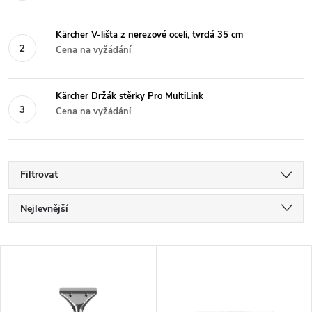
Kärcher V-lišta z nerezové oceli, tvrdá 35 cm
Cena na vyžádání
Kärcher Držák stěrky Pro MultiLink
Cena na vyžádání
Filtrovat
Ř
Nejlevnější
a
Nejdražší
V
Nejprodávanější
z
ý
Abecedně