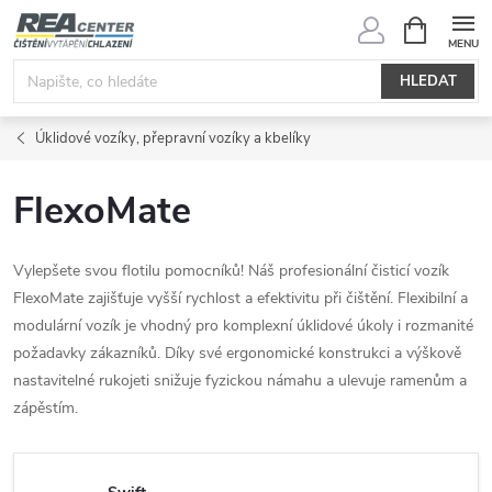
Přejít
NÁKUPNÍ
KOŠÍK
na
obsah
HLEDAT
Úklidové vozíky, přepravní vozíky a kbelíky
FlexoMate
Vylepšete svou flotilu pomocníků! Náš profesionální čisticí vozík
FlexoMate zajišťuje vyšší rychlost a efektivitu při čištění. Flexibilní a
modulární vozík je vhodný pro komplexní úklidové úkoly i rozmanité
požadavky zákazníků. Díky své ergonomické konstrukci a výškově
nastavitelné rukojeti snižuje fyzickou námahu a ulevuje ramenům a
zápěstím.