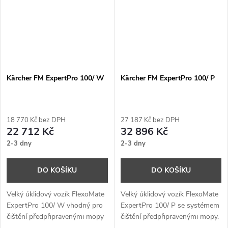
odpad.
malém prostoru.
Kärcher FM ExpertPro 100/ W
Kärcher FM ExpertPro 100/ P
18 770 Kč bez DPH
27 187 Kč bez DPH
22 712 Kč
32 896 Kč
2-3 dny
2-3 dny
DO KOŠÍKU
DO KOŠÍKU
Velký úklidový vozík FlexoMate
Velký úklidový vozík FlexoMate
ExpertPro 100/ W vhodný pro
ExpertPro 100/ P se systémem
čištění předpřipravenými mopy
čištění předpřipravenými mopy.
a snadno přístupnou nádobou
Uzavřený prostor pro likvidaci