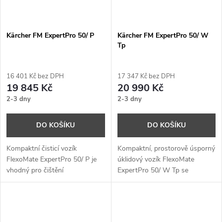
Kärcher FM ExpertPro 50/ P
Kärcher FM ExpertPro 50/ W
Tp
16 401 Kč bez DPH
17 347 Kč bez DPH
19 845 Kč
20 990 Kč
2-3 dny
2-3 dny
DO KOŠÍKU
DO KOŠÍKU
Kompaktní čisticí vozík
Kompaktní, prostorově úsporný
FlexoMate ExpertPro 50/ P je
úklidový vozík FlexoMate
vhodný pro čištění
ExpertPro 50/ W Tp se
předpřipravenými mopy.
systémem dvojitých kbelíků na
Bezpečně uzavřený prostor pro
sklopné prodlužovací desce.
kbelíky, vybavení a čisticí
Kombinuje čištění povrchů a
prostředky a přihrádky na
nakládání s odpady, to vše na