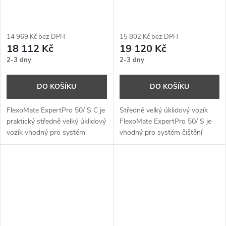
14 969 Kč bez DPH
15 802 Kč bez DPH
18 112 Kč
19 120 Kč
2-3 dny
2-3 dny
DO KOŠÍKU
DO KOŠÍKU
FlexoMate ExpertPro 50/ S C je
Středně velký úklidový vozík
praktický středně velký úklidový
FlexoMate ExpertPro 50/ S je
vozík vhodný pro systém
vhodný pro systém čištění
čištění sprejem. Na malé úložné
sprejem, se snadno přístupnou
ploše kombinuje kbelíky na
nádobou na odpad. Centrální
čištění povrchů a odpadové
uzavřený prostor pro uložení
hospodářství.
vybavení a čisticích prostředků.