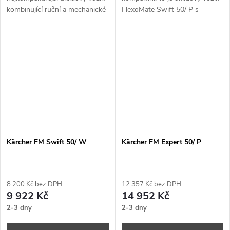
kombinující ruční a mechanické
FlexoMate Swift 50/ P s
čištění. Díky 12l kbelíku je
čisticím systémem vhodným
ideální pro čištění
pro předpřípravu mopů a
předpřípravenými mopy.
výškově nastavitelným
skládacím odpadním modulem.
Pro maximální úsporu místa ve
stísněných skladovacích
místnostech.
Kärcher FM Swift 50/ W
Kärcher FM Expert 50/ P
8 200 Kč bez DPH
12 357 Kč bez DPH
9 922 Kč
14 952 Kč
2-3 dny
2-3 dny