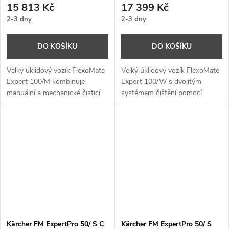
15 813 Kč
17 399 Kč
2-3 dny
2-3 dny
DO KOŠÍKU
DO KOŠÍKU
Velký úklidový vozík FlexoMate
Velký úklidový vozík FlexoMate
Expert 100/M kombinuje
Expert 100/W s dvojitým
manuální a mechanické čisticí
systémem čištění pomocí
systémy. Prostor pro stroj na
kbelíků. Nejlepší řešení pro
suché nebo mokré čištění. 12l
rozsáhlé a náročné úklidové
vědro pro ruční čištění.
práce.
Kärcher FM ExpertPro 50/ S C
Kärcher FM ExpertPro 50/ S