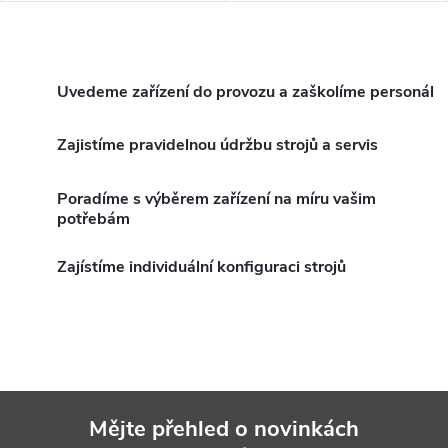
na odpad.Vše bezpečně
odpadu a také dostatek
uloženo v uzavřené střední
prostoru pro skladování
O
části.
čisticího náčiní.
v
Uvedeme zařízení do provozu a zaškolíme personál
l
Zajistíme pravidelnou údržbu strojů a servis
á
Poradíme s výběrem zařízení na míru vašim
d
potřebám
a
Zajístíme individuální konfiguraci strojů
c
í
p
r
Mějte přehled o novinkách