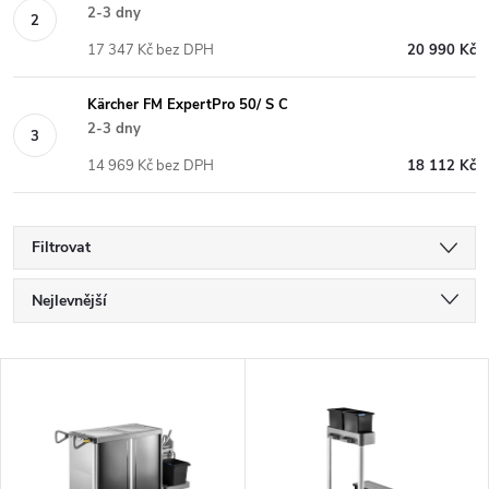
2-3 dny
17 347 Kč bez DPH
20 990 Kč
Kärcher FM ExpertPro 50/ S C
2-3 dny
14 969 Kč bez DPH
18 112 Kč
Filtrovat
Ř
Nejlevnější
a
Nejdražší
V
Nejprodávanější
z
ý
Abecedně
e