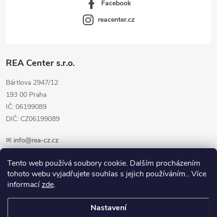
Facebook
reacenter.cz
REA Center s.r.o.
Bártlova 2947/12
193 00 Praha
IČ: 06199089
DIČ: CZ06199089
✉
info@rea-cz.cz
✆ +420 603 289 410
Tento web používá soubory cookie. Dalším procházením
tohoto webu vyjadřujete souhlas s jejich používáním.. Více
informací
zde
.
Nastavení