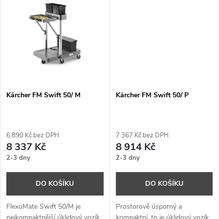
t
použít v kombinaci k ručnímu a
ů
mechanickému čištění.
ů
Kärcher FM Swift 50/ M
Kärcher FM Swift 50/ P
6 890 Kč bez DPH
7 367 Kč bez DPH
8 337 Kč
8 914 Kč
2-3 dny
2-3 dny
DO KOŠÍKU
DO KOŠÍKU
FlexoMate Swift 50/M je
Prostorově úsporný a
nejkompaktnější úklidový vozík
kompaktní, to je úklidový vozík