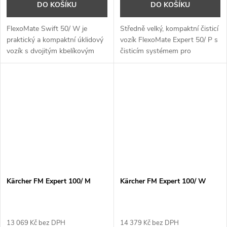
DO KOŠÍKU
DO KOŠÍKU
FlexoMate Swift 50/ W je
Středně velký, kompaktní čisticí
praktický a kompaktní úklidový
vozík FlexoMate Expert 50/ P s
vozík s dvojitým kbelíkovým
čisticím systémem pro
systémem. Pro prostorově
předpřípravu mopů. Závěsné
úsporné skladování ve
kbelíky a zásuvku lze snadno
stísněných prostorách je držák
vyjmout pro úsporu místa.
koše výškově nastavitelný a lze
jej složit.
Kärcher FM Expert 100/ M
Kärcher FM Expert 100/ W
13 069 Kč bez DPH
14 379 Kč bez DPH