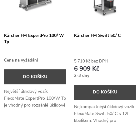
p
n
i
í
s
p
Kärcher FM ExpertPro 100/ W
Kärcher FM Swift 50/ C
Tp
p
r
r
Cena na vyžádání
5 710 Kč bez DPH
o
6 909 Kč
o
2-3 dny
DO KOŠÍKU
d
d
Největší úklidový vozík
DO KOŠÍKU
u
FlexoMate ExpertPro 100/W Tp
je vhodný pro rozsáhlé úklidové
u
Nejkompaktnější úklidový vozík
práce. Systém dvojitých košů
k
FlexoMate Swift 50/ C s 12l
umístěných na sklopném
kbelíkem. Vhodný pro
k
výsuvném panelu, efektivní
hloubkové čištění na těžko
t
nakládání s odpadem a
přístupných místech. Lze
bezpečný úložný prostor.