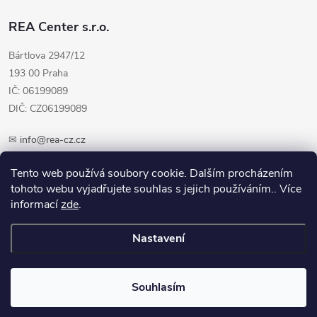
REA Center s.r.o.
Bártlova 2947/12
193 00 Praha
IČ: 06199089
DIČ: CZ06199089
✉
info@rea-cz.cz
✆ +420 603 289 410
Tento web používá soubory cookie. Dalším procházením
tohoto webu vyjadřujete souhlas s jejich používáním.. Více
informací
zde
.
Nastavení
Copyright 2026
REA-CZ.cz
. Všechna práva vyhrazena.
Upravit nastavení
cookies
Souhlasím
Vytvořil Shoptet