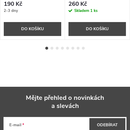
190 Kč
260 Kč
2-3 dny
Skladem
1 ks
DO KOŠÍKU
DO KOŠÍKU
Mějte přehled o novinkách
a slevách
Z
á
E-mail
ODEBÍRAT