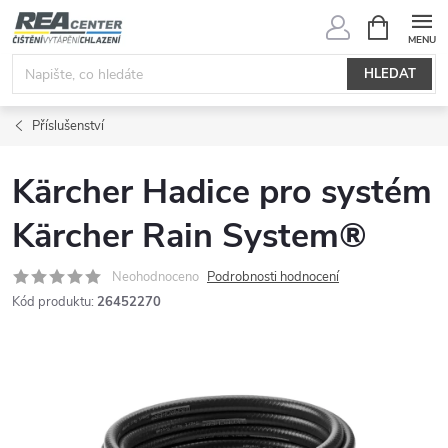
Přejít
NÁKUPNÍ
KOŠÍK
na
obsah
HLEDAT
Příslušenství
Kärcher Hadice pro systém
Kärcher Rain System®
Neohodnoceno
Podrobnosti hodnocení
Kód produktu:
26452270