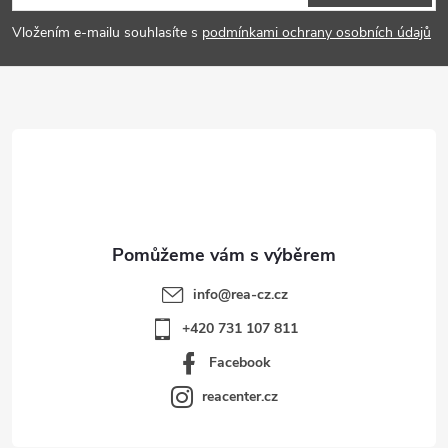
p
Vložením e-mailu souhlasíte s
podmínkami ochrany osobních údajů
a
t
í
info
@
rea-cz.cz
+420 731 107 811
Facebook
reacenter.cz