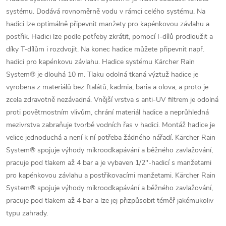
systému. Dodává rovnoměrně vodu v rámci celého systému. Na
hadici lze optimálně připevnit manžety pro kapénkovou závlahu a
postřik. Hadici lze podle potřeby zkrátit, pomocí I-dílů prodloužit a
díky T-dílům i rozdvojit. Na konec hadice můžete připevnit např.
hadici pro kapénkovu závlahu. Hadice systému Kärcher Rain
System® je dlouhá 10 m. Tlaku odolná tkaná výztuž hadice je
vyrobena z materiálů bez ftalátů, kadmia, baria a olova, a proto je
zcela zdravotně nezávadná. Vnější vrstva s anti-UV filtrem je odolná
proti povětrnostním vlivům, chrání materiál hadice a neprůhledná
mezivrstva zabraňuje tvorbě vodních řas v hadici. Montáž hadice je
velice jednoduchá a není k ní potřeba žádného nářadí. Kärcher Rain
System® spojuje výhody mikroodkapávání a běžného zavlažování,
pracuje pod tlakem až 4 bar a je vybaven 1/2"-hadicí s manžetami
pro kapénkovou závlahu a postřikovacími manžetami. Kärcher Rain
System® spojuje výhody mikroodkapávání a běžného zavlažování,
pracuje pod tlakem až 4 bar a lze jej přizpůsobit téměř jakémukoliv
typu zahrady.